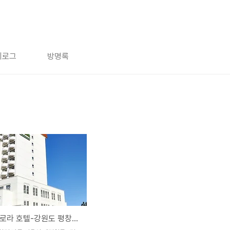
치로그
방명록
켄싱턴 플로라 호텔-강원도 평창여행