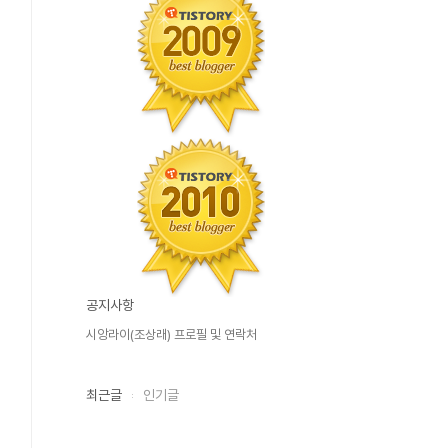
공지사항
시앙라이(조상래) 프로필 및 연락처
최근글
인기글