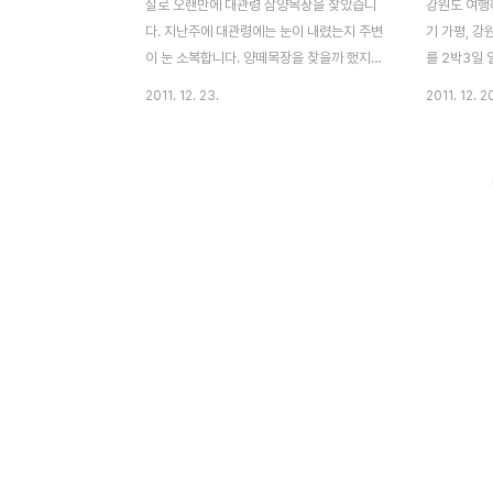
실로 오랜만에 대관령 삼양목장을 찾았습니
강원도 여행하
다. 지난주에 대관령에는 눈이 내렸는지 주변
기 가평, 강
이 눈 소복합니다. 양떼목장을 찾을까 했지만
를 2박3일
와이프는 아직 겨울 산행 장비가 마련되질 않
창이 적합하
2011. 12. 23.
2011. 12. 2
았기 때문에, 가볍게 갈 수 있는 삼양목장을
로 할까 찾
선택 얼른 스패츠랑 아이젠을 구비해줘야겠
잡으면서 급
네요 같이 다닐려면..^^ 올때 마다 느끼지만
창 켄싱턴 
돌에 새겨져 있는 '산은 단백질원이다' 가 눈
저기 돌아다
에 확 들어옵니다. 볏짚으로 만들어놓은 눈사
원을 갔다가
람도 입구들 들어서자 눈에 확확 들어옵니다.
착! 플로라 
배가 고플 점심시간인지 양들은 열심히 식사
보유하고 있
중입니다. 푸른 녹음때와 사뭇 다른 느낌이었
은것 같다. 
습니다. 조금 더 위에는 타조농장이 있더군
보다 이 곳
요. 한쪽길만 다니는지 다른곳은 눈으로 뒤덮
리하고 저렴
혀있더군요. 타조농장 앞에는 희망바람 우체
라 호텔은 
통이 있습니다. 희망의 메세지를 젖소 우체통
고 있고 지상
에 넣으면 전달될까요? 겨울..
306개의 객