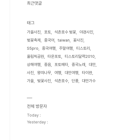
최근댓글
태그
가을사진
포토
석촌호수 벚꽃
야경사진
벚꽃축제
중국어
taiwan
꽃사진
S5pro
중국여행
주말여행
티스토리
올림픽공원
타운포토
티스토리달력2010
상해여행
중음
포토메타
중국노래
대만
사진
왕따나무
여행
대만여행
타이완
가을
벚꽃사진
석촌호수
단풍
대만가수
전체 방문자
Today :
Yesterday :