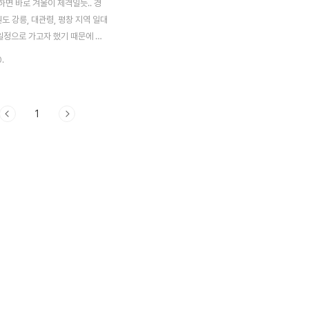
면 바로 겨울이 제격일듯.. 경
원도 강릉, 대관령, 평창 지역 일대
 일정으로 가고자 했기 때문에 평
다고 판단하고 이젠 숙박을 어디
0.
아봤다 일정에 없던 여행을 갑자기
하게 고른 숙박장소는 강원도 평
플로라 호텔 첫날은 가평에서 여기
1
니고 저녁일정으로 아침고요수목
 이곳 켄싱턴 플로라 호텔로 도
호텔은 평창에서 가장 큰 객실을
고 부대시설도 이용해보니 괜찮
2명이 투숙한다고 하면 인근 펜션
 플로라호텔에 투숙하는게 훨씬 편
하게 이용 가능할듯. 켄싱턴 플로
평창 진부면 오대산 인근에 위치하
17층 지하1층으로 되어있다. 총
실로 평창에..