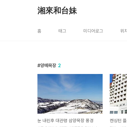
본문 바로가기
湘來和台妹
홈
태그
미디어로그
위
양떼목장
2
눈 내린후 대관령 삼양목장 풍경