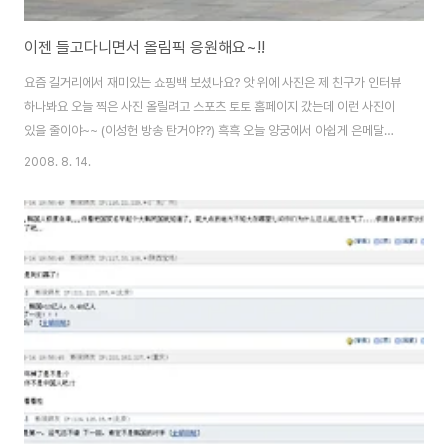
이젠 들고다니면서 올림픽 응원해요~!!
요즘 길거리에서 재미있는 쇼핑백 보셨나요? 앗 위에 사진은 제 친구가 인터뷰
하나봐요 오늘 찍은 사진 올릴려고 스포츠 토토 홈페이지 갔는데 이런 사진이
있을 줄이야~~ (이성헌 방송 탄거야??) 흑흑 오늘 양궁에서 아쉽게 은메달을
땄지만 끝까지 최선을 다한 박성현 선수 수고하셨어용 이렇게 가운데 10점 10
2008. 8. 14.
점을 맞춰 주셨어야 했는데.. 오늘 플레이백으로 재미있게 놀아봤어요..^&^ 멋
지게 농구공 잡은 모습이 진짜 멋지네요~~^^ 폼이 납니다.. 굿굿 오 야구 글러
브~~!! 멋지게 수비하는 모습 멋집니다. 어제 야구 보셨죠? 정말 야구는 9회말
부터라는걸 우리 대표팀이 보여줬죠? 아자아잣!! 앞으로도 우리 선수들 끝까지
좋은 모습 기대할께요. * 이 포스트는 blogkorea [블코채널 : 플레이 백과 함
께 ..