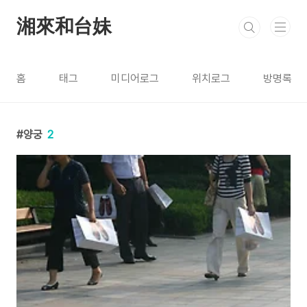
본문 바로가기
湘來和台妹
홈
태그
미디어로그
위치로그
방명록
양궁
2