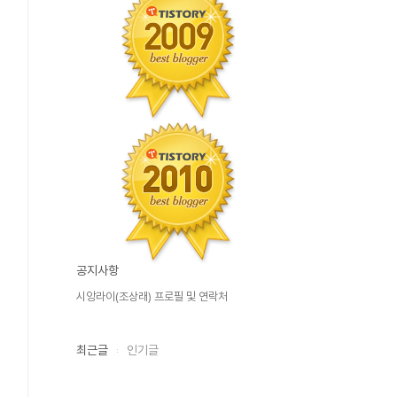
공지사항
시앙라이(조상래) 프로필 및 연락처
최근글
인기글