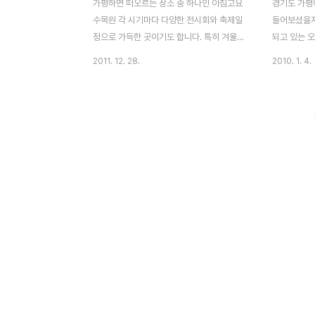
가평하면 떠오르는 장소 중 하나인 아침고요
경기도 가평
수목원 각 시기마다 다양한 전시회와 축제일
들어보셨을지도
정으로 가득한 곳이기도 합니다. 특히 겨울에
되고 있는 
는 오색별빛정원전이 열리는데요, 올해로 다
에는 아름다
2011. 12. 28.
2010. 1. 4.
섯번째 행사가 열리고 있습니다. 12월부터 2
빛으로 꾸며진
월까지 열리는, 겨울철에만 만나볼 수 있는
고요수목원 
특별한 빛의 축제^^ 각종 네온사인과 가로등
~~ 하경 
으로 가득한 도심에서 벗어나 자연속에서 환
니다. 각양 
한 LED조명으로 감상하는것도 독특한 느낌
에서 보아오
을 줍니다. 각 테마별로 정원 코스가 있습니
름다움을 제
다. 고향집정원, 분재정원, 하경정원, 하경전
게 아름다운
망대, 하늘길, 달빛정원이 추천하는 관람코스
칠흑같은 겨
이구요. 지금 한창 아침고요수목원 들어가는
명이 아름답
길목에 지금 한창 공사중이라 운전하시는데
용할 수가 
조심해야할 것 같네요. 일몰과 함께 보랏빛으
빛의정원 지
로 물드는 분재정원, 겨울느낌이 물씬나네요
들지만 2월
봄부터 가을까지 화려한 꽃들로 파..
문해보세요 