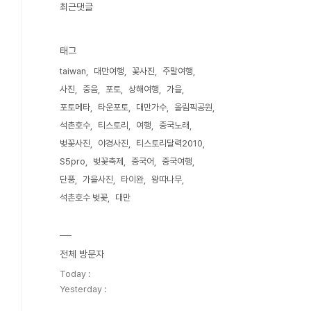
최근댓글
태그
taiwan
대만여행
꽃사진
주말여행
사진
중음
포토
상해여행
가을
포토메타
타운포토
대만가수
올림픽공원
석촌호수
티스토리
여행
중국노래
벚꽃사진
야경사진
티스토리달력2010
S5pro
벚꽃축제
중국어
중국여행
단풍
가을사진
타이완
왕따나무
석촌호수 벚꽃
대만
전체 방문자
Today :
Yesterday :