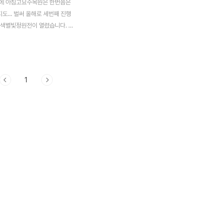
에 아침고요수목원은 한번쯤은
... 벌써 올해로 세번째 진행
오색별빛정원전이 열렸습니다. 낮
운 설경을 보실 수 있고 밤에는
 별꽃을 볼 수 있는 이곳..아침
아름다운 볓꽃을 보러 가보시죠?
전망대에서 내려다본 수목원 모습입
1
각색으로 꾸며진 별꽃 정원 도심
던 조명과는 틀리게 빛 본연의 아
대로 감상하실 수 있습니다. 이렇
 별도..환하게 보실수도 있구요
울의 어둠속에서 수백만개의 조
게 자아내는 풍경은 정말 말로 형
없었습니다. 10만평의 아름다운
금은 눈이 너무 많이와서 가긴 힘
까지 보실수 있으니 한번 밤에 방
하경정원에서 담아본 아침..