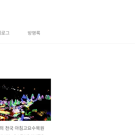
치로그
방명록
빛의 천국 아침고요수목원