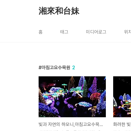
본문 바로가기
湘來和台妹
홈
태그
미디어로그
위
아침고요수목원
2
빛과 자연의 하모니,아침고요수목원-오색별빛정원전
화려한 