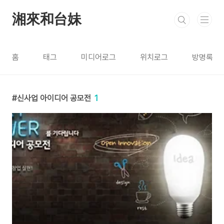
본문 바로가기
湘來和台妹
홈
태그
미디어로그
위치로그
방명록
신사업 아이디어 공모전
1