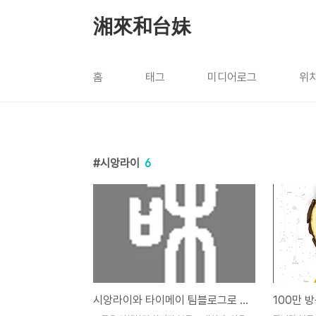
본문 바로가기
湘來和台妹
홈
태그
미디어로그
위
시앙라이
6
시앙라이와 타이메이 팀블로그로 전환