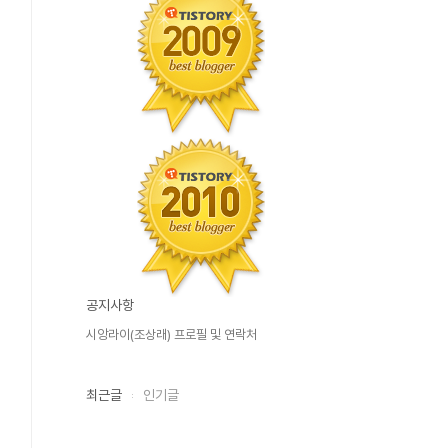
공지사항
시앙라이(조상래) 프로필 및 연락처
최근글
인기글