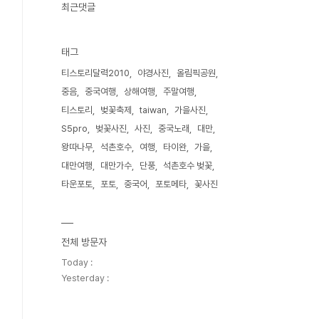
최근댓글
태그
티스토리달력2010
야경사진
올림픽공원
중음
중국여행
상해여행
주말여행
티스토리
벚꽃축제
taiwan
가을사진
S5pro
벚꽃사진
사진
중국노래
대만
왕따나무
석촌호수
여행
타이완
가을
대만여행
대만가수
단풍
석촌호수 벚꽃
타운포토
포토
중국어
포토메타
꽃사진
전체 방문자
Today :
Yesterday :