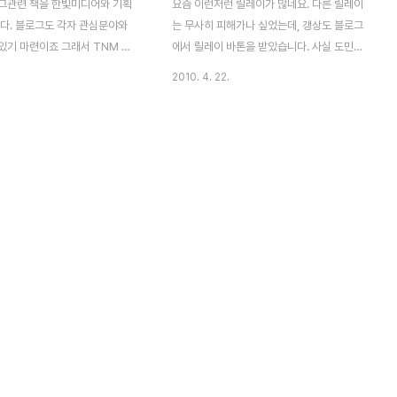
그관련 책을 한빛미디어와 기획
요즘 이런저런 릴레이가 많네요. 다른 릴레이
었다. 블로그도 각자 관심분야와
는 무사히 피해가나 싶었는데, 갱상도 블로그
있기 마련이죠 그래서 TNM 파
에서 릴레이 바톤을 받았습니다. 사실 도민일
함께 집필하게 된 100만 방문자
보 메타 갱상도 블로그에다가 매일 글을 송고
2010. 4. 22.
 파워블로그 만들기책이 드디어
하고 있습니다. 가끔 고향소식과 동정을 살펴
디어)되었습니다. 이 책을 기획하
보기에는 정말 좋은 메타블로그가 아닌가 싶
어 서형철과장님을 비롯한 창틀
네요. 갑자기 동백낭구님에게 릴레이 바톤을
깜냥이님, 페이웨이님, 바람처럼님
받았는데, 많은 갱상도 분들도 계신데 저에게
많으셨습니다. 저는 지난주 중국을
넘겨주셧네요. 자 그럼, 질문에 간단한 답변
출간된 책을 오늘에서야 봤습니
할께요 갱블 10문 10답 릴레이를 시작합니
서점에서^^ 이렇게 서점에서 책을
다 갱블 10문 10답 릴레이를 시작합니다.
 새롭네요. 교보문고 잠실점에서
2009년 블로그 강좌 뒤풀이 자리에서 이런
만 방문자와 소통하는 파워블로그
제안이 있었습니다만, 그간 시행하지 못하고
하고 첨봤는데 깔끔하니 좋네요
있었습니다. 더 미뤘다간 시작도 못할 것 같
xianglai "100만 방문자와 소통
아 일단 시작합니다. 저는 실비단 안개님께
로그 만들기 인터넷" 서점 보기
이 릴레이 바톤을 넘깁니다. 너무 노여워 하
p:..
지마세요^^ 동백낭구 ..