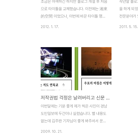
조금은 어색하긴 하지만 블로그 개설 후 처음
작년말 블로
으로 타이틀을 교체했습니다. 이전에는 湘來
을 하게 되
的空間 이었으나, 이번에 바꾼 타이틀 명은
전문분야가 
湘來和台妹 [시앙라이와 타이메이]로 변경
트너 5분과 
2012. 1. 17.
2011. 5. 15.
했습니다. 타이틀에 있는 글씨는 바로 湘來
와 소통하는
和台妹 이며, 소전(小篆)체로 작성했습니
출간(한빛미
다. -이상 시앙라이 였습니다 - 안녕하세요.
신 한빛미디
저는 타이메이라고 합니다. 台妹는 대만 여
님 그리고 
자아이라는 뜻인데, 제가 석사를 졸업하고 중
다들 고생 
국으로 떠나게 되었을때, 대만 친구가 "이제
다녀오느라 
중국 가서 大陸妹(중국 여자아이)가 되겠
다. 그것도 
네." 이러길래. 제가 "난 중국 가서도 台妹할
보니 감회가
거야."했었습니다. 상해로 간 후, 중국판 네이
만난 100
저작권법 걱정은 날려버리고 신문 스크랩하기
트온 QQ 닉네임을 台妹로 쓰면서 저의 상징
만들기 집필
으로 굳어졌습니다. 대만에서 오래 살다보니
#wgl by 
이번달에는 기분 좋게 제가 찍은 사진이 경남
대만식 중국어로 말하다보니 더더욱 台妹틱
하는 파워블
도민일보에 두건이나 실렸습니다. 별 내용도
해졌습니다. 중국에서 공부하면서 ..
YES24 : htt
없는데 김주완 기자님이 좋게 봐주셔서 운좋
게 신문에 게재되었습니다. 경남쪽에만 발행
2009. 10. 21.
되다보니 제가 신문을 직접 볼 수는 없지만