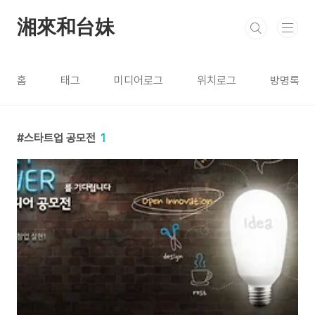
본문 바로가기
湘來和台妹
홈
태그
미디어로그
위치로그
방명록
스타트업 공모전
1