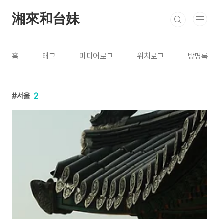
본문 바로가기
湘來和台妹
홈
태그
미디어로그
위치로그
방명록
서울
2