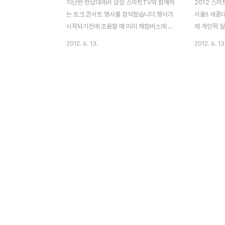
지난번 한남대에서 삼성 스마트TV와 함께하
2012 스마
는 토크 콘서트 행사를 참석했습니다.행사가
서울!! 세
시작되기전에 조용할 때 미리 체험버스에 올
제 개인적 
라가서 어떤 곳인지 탑승! 요즘은 인터넷을
강의와 달리 
2012. 6. 13.
2012. 6. 13
사용하면서 TV를 보거나 음악을 듣는 비율
도 되고 V
은 매우 높은 것으로 나타났는데, 특히 네트
스마트 폰을
워크 성능이 좋아지고 스마트폰이 많이 보급
가격의 제품이
되면서 TV를 보면서 인터넷 서비스를 동시
용자도 있지
에 이용하는 것이 일반화 되고 있습니다. 소
톡, 마이피
위 말해 멀티플레이를 많이들 하죠!출근길에
기 위해 사
도 노래 틀어놓고, 스마트폰으로 웹서핑도 하
피쳐폰이 아
는~ 앞으로 다가올 스마트 TV의 전망은 쉽
세대들은 어
사리 예측하기 어렵습니다. 하지만, 스마트
킬 수 있을
TV는 스마트폰, 태블릿과 더불어 주요 N스
사용하고 있
크린 서비스에 포함되는 기기이기 때문에 앞
지만, 100
으로의 변화는 빠를 것으로 예상됩니다. 어린
만,단순히 
시절, 옆집에서 처음 케이블 TV가 ..
과 같은 인터