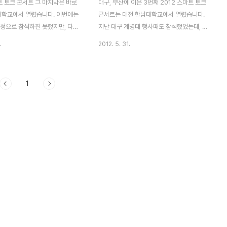
트 토크 콘서트 그 마지막은 바로
대구, 부산에 이은 3번째 2012 스마트 토크
종대학교에서 열렸습니다. 이번에는
콘서트는 대전 한남대학교에서 열렸습니다.
일정으로 참석하진 못했지만, 다른
지난 대구 계명대 행사때도 참석했었는데, 이
CJ 헬로비전 Tving에서 생중계
번 대전 한남대학교 스마트토크 행사도 기회
.
2012. 5. 31.
OD도 제공되더군요.우리는 대부분
가 되어 참석하게 되었습니다.행사 주관은 티
 사용하고 있습니다. 나름 비싼
엔엠미디어(TNM)에서 진행 운영, 삼성전자
지만, 100% 활용하고 있는 사
에서 후원하는 강연이라고 합니다.TNM은
1
만,단순히 전화용도 혹은 카카오
블로그 등을 통해 콘텐츠를 생산하는 저작자
플과 같은 인터넷 메세지를 사용하
들의 국내 최초 최대 네트워크이며 콘텐츠를
용하는 사람들도 많습니다. 예전
활용해 다양한 비지니스를 전개하고 있습니
닌 스마트폰을 바로 접하는 젊은
다. 최근 화두가 되고 있는 키워드는 스마트
떻게 유용하게 생활속에 접목시
(SMART)라고 할 수 있습니다. 사용자가 원
까요? 우리는 대부분 스마트 폰을
하는 것을 손쉽게 활용할 수 있게 되었죠.우
습니다. 나름 비싼 가격의 제품이
리 생활속에 이미 자연스럽게 파고든 다양한
% 활용하고 있는 사용자도 있지
디지털 기기들.가장 먼저 떠올릴 수 있는 것
전화용도 혹은 카카오톡, 마이피플
은 스마트폰. 이젠 휴대하고 다니는 PC라 할
넷..
만큼 기본적인 이메일 확인 ..