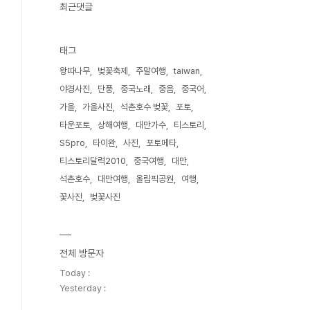
최근댓글
태그
왕따나무
벚꽃축제
주말여행
taiwan
야경사진
단풍
중국노래
중음
중국어
가을
가을사진
석촌호수 벚꽃
포토
타운포토
상해여행
대만가수
티스토리
S5pro
타이완
사진
포토메타
티스토리달력2010
중국여행
대만
석촌호수
대만여행
올림픽공원
여행
꽃사진
벚꽃사진
전체 방문자
Today :
Yesterday :