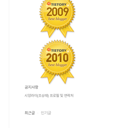
공지사항
시앙라이(조상래) 프로필 및 연락처
최근글
인기글