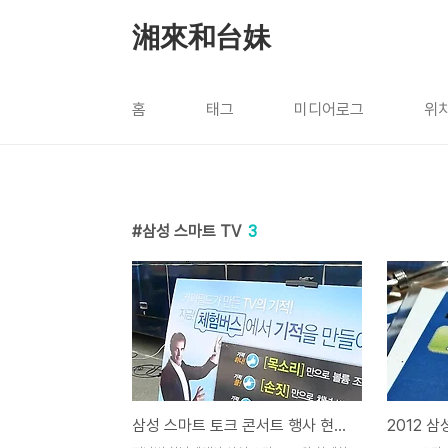
본문 바로가기
湘來和台妹
홈
태그
미디어로그
위
삼성 스마트 TV
3
삼성 스마트 토크 콘서트 행사 현장, 체험버스에서