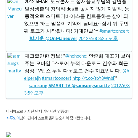
2012 SMART토크콘서트 정재승교수님의 강연중
일상생활의 창의적Idea를 놓치지 않게 자발적, 능
동적으로 스마트디바이스를 컨트롤하는 삶이 되
었으면 하는 말씀이 기억에 남네요~ 잠시 뒤 두번
째 토크가 시작됩니다! 기대만발^^
#smartconcert
박기훈 @OnManeuver
2012/6/8 3:25 오후
체크할만한 정보! "
@hohocho
: 안준희 대표가 보여
주는 모바일 T스토어 누적 다운로드 건수와 최근
삼성 TV앱스 누적 다운로드 건수 지표입니다.
@h
elperajh
#smartconcert
http://t.co/z6Y8WnbF
"
samsung SMART TV @samsungsmarttv
2012/6/8
3:59 오후
마지막으로 기자단 단체 기념사진 인증샷!!
끄루또이
님이 핀터레스트로 올려놓으셔서 담아왔습니다.