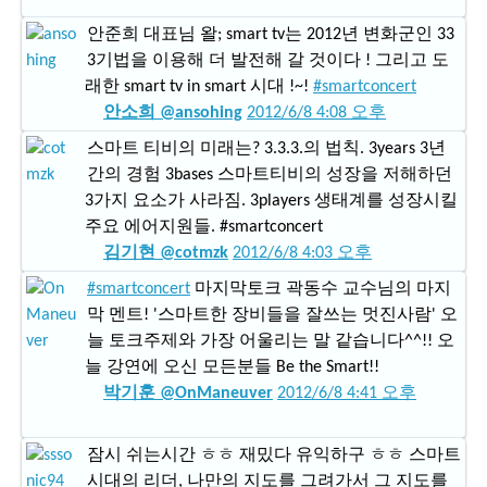
안준희 대표님 왈; smart tv는 2012년 변화군인 33
3기법을 이용해 더 발전해 갈 것이다 ! 그리고 도
래한 smart tv in smart 시대 !~!
#smartconcert
안소희 @ansohing
2012/6/8 4:08 오후
스마트 티비의 미래는? 3.3.3.의 법칙. 3years 3년
간의 경험 3bases 스마트티비의 성장을 저해하던
3가지 요소가 사라짐. 3players 생태계를 성장시킬
주요 에어지원들. #smartconcert
김기현 @cotmzk
2012/6/8 4:03 오후
#smartconcert
마지막토크 곽동수 교수님의 마지
막 멘트! '스마트한 장비들을 잘쓰는 멋진사람' 오
늘 토크주제와 가장 어울리는 말 같습니다^^!! 오
늘 강연에 오신 모든분들 Be the Smart!!
박기훈 @OnManeuver
2012/6/8 4:41 오후
잠시 쉬는시간 ㅎㅎ 재밌다 유익하구 ㅎㅎ 스마트
시대의 리더, 나만의 지도를 그려가서 그 지도를