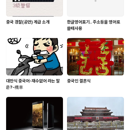
중국 경찰(공안) 계급 소개
한글영어표기.. 주소등을 영어로
쓸때사용
대만식 중국어-재수없어 라는 말
중국인 결혼식
은?-機車