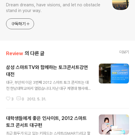
Dream dreams, have visions, and let no obstacle
stand in your way.
구독하기
더보기
Review
의 다른 글
삼성 스마트TV와 함께하는 토크콘서트강연
대전
글 내용
대구, 부산에 이은 3번째 2012 스마트 토크 콘서트는 대
전 한남대학교에서 열렸습니다.지난 대구 계명대 행사때도
참석했었는데, 이번 대전 한남대학교 스마트토크 행사도
3
0
2012. 5. 31.
기회가 되어 참석하게 되었습니다.행사 주관은 티엔엠미디
어(TNM)에서 진행 운영, 삼성전자에서 후원하는 강연이
라고 합니다.TNM은 블로그 등을 통해 콘텐츠를 생산하는
대학생들에게 좋은 인사이트, 2012 스마트
저작자들의 국내 최초 최대 네트워크이며 콘텐츠를 활용해
다양한 비지니스를 전개하고 있습니다. 최근 화두가 되고
토크 콘서트 대구편
글 내용
있는 키워드는 스마트(SMART)라고 할 수 있습니다. 사용
최근 화두가 되고 있는 키워드는 스마트(SMART)라고 할