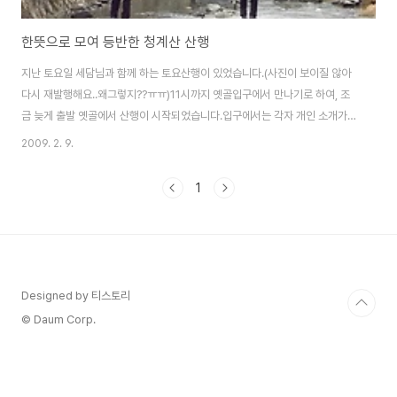
한뜻으로 모여 등반한 청계산 산행
지난 토요일 세담님과 함께 하는 토요산행이 있었습니다.(사진이 보이질 않아
다시 재발행해요..왜그렇지??ㅠㅠ)11시까지 옛골입구에서 만나기로 하여, 조
금 늦게 출발 옛골에서 산행이 시작되었습니다.입구에서는 각자 개인 소개가
있었구요. 날씨가 흐렸습니다.죄송하지만 세담님 외 10명으로 할께요.(참여하
2009. 2. 9.
신 분의 모든 닉네임이 생각이 안나서 죄송..ㅡ.ㅡ;;)산행코스 : 옛골-낭만길-혈
읍재-마왕굴-석기봉헬기장-이수봉-청계사 참여인원 : 총 11명소요시간 : 약
1
3시간반 소요이미 산행하신 두분은 산길에 진흙이 많았던지 냇가에서 흙을 털
어내고 있는 모양입니다.그리고 이제 산을 올라가기 위한 준비태세~세담님의
배려로 천천히 모든분이 올라 올수 있는 속도로 진행 되었습니다.산행 도중에
세담님의 배낭을 한번 메어보라..
Designed by 티스토리
© Daum Corp.