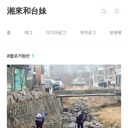
본문 바로가기
湘來和台妹
홈
태그
미디어로그
위치로그
방명록
블로거등반
1