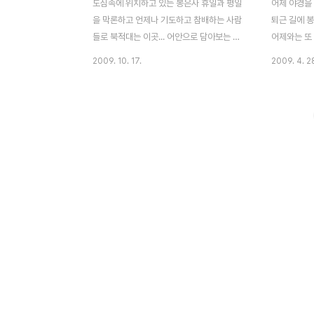
도심속에 위치하고 있는 봉은사 휴일과 평일
어제 야경을
을 막론하고 언제나 기도하고 참배하는 사람
퇴근 길에 
들로 북적대는 이곳... 어안으로 담아보는 야
어제와는 또
경은 참 아름답다
을 찍다보니
2009. 10. 17.
2009. 4. 2
에 다들 절
습을 볼 수 
조선후기 많
습보다는 위
과 미소를 
다. 진여문
등입니다. 
으로 밑에는
요. 위에는
을 대신하는 
면에서 다시
빌딩 숲 안에
하죠 퇴근길에