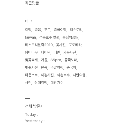
최근댓글
태그
여행
중음
포토
중국여행
티스토리
taiwan
석촌호수 벚꽃
올림픽공원
티스토리달력2010
꽃사진
포토메타
왕따나무
타이완
대만
가을사진
벚꽃축제
가을
S5pro
중국노래
벚꽃사진
단풍
주말여행
중국어
타운포토
야경사진
석촌호수
대만여행
사진
상해여행
대만가수
전체 방문자
Today :
Yesterday :