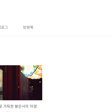
치로그
방명록
로 가득한 봉은사의 아경