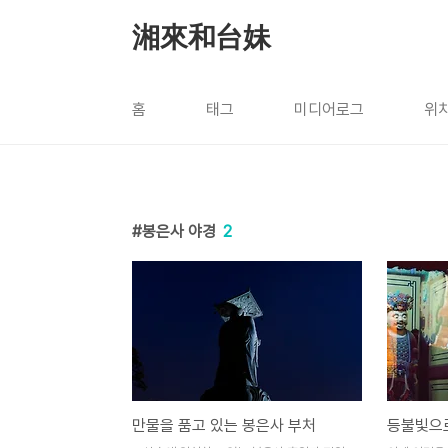
본문 바로가기
湘來和台妹
홈
태그
미디어로그
위
봉은사 야경
2
만물을 품고 있는 봉은사 부처
등불빛으