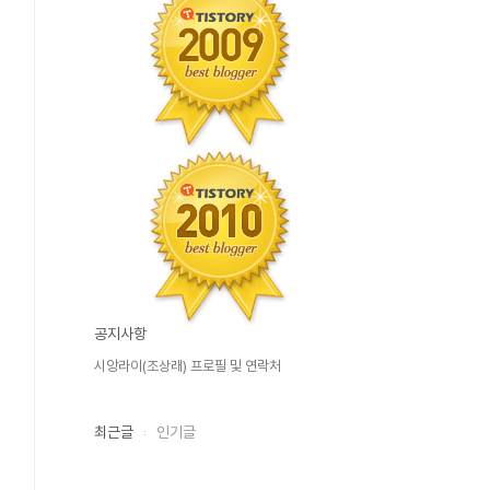
공지사항
시앙라이(조상래) 프로필 및 연락처
최근글
인기글