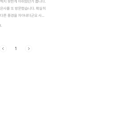
 찍지 못한게 아쉬웠던가 봅니다.
봉은사를 또 방문했습니다. 확실히
 다른 풍경을 자아내더군요 사진
 진여문(真如門)에서 나오는 길
8.
을 한번씩하고 나오는 사람들의 모
있었습니다. 사천왕 모습인데요.
은 사천왕상들 중에서 무서운 모
1
엄을 갖춘 온화한 수호자의 모습
갖춘 점에서 독특한 수호신장입니
을 통과하여 법왕루사이에 있는 연
법왕루는 대웅전과 마주하는 누각
 각종 행정 관련 사무실이 있구
 대법회가 있을때 부족한 기도공간
역활을 한다고 합니다. 다른 측
 연등을 찍어봤습니다. 도심 속
 이렇게 큰 절이 있다는게 독특
 이렇게 아름다운 연..