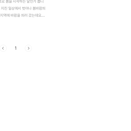
흐로 봄을 시작하는 달인가 봅니
라 지친 일상에서 벗어나 봄바람쐬
북지역에 바람을 쐬러 갔는데요.
말 덕유산을 방문하면서 하루 숙박
이 운영하시는 '언제나 봄날'을
니다. 그리고 이번에도 저와 함께
아름드리님~^^ 이번에는 눌산형
1
 해피아름드리님 그리고 시앙라
게 4명이 봄바람을 쐬러 가다가
서 들린곳 전북 완주군 경천면에
마을입니다. 용복마을은 '이쁜 마
사업으로 마을 벽면에 이쁜 그림
져 있었습니다^^ 그리고 마을 어
로 이쁘게 지도를 꾸며 놓았네요.
서 볼 수 있는 벽면입니다 용복
술로 말걸기~ 라는 문구가 눈에 확
 들어가기 ..