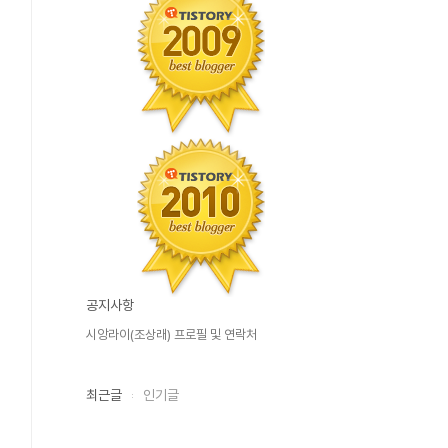
공지사항
시앙라이(조상래) 프로필 및 연락처
최근글
인기글