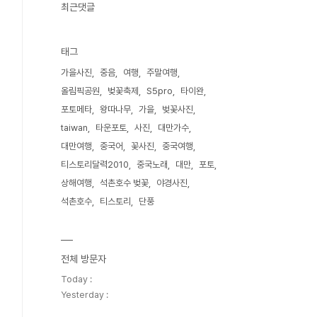
최근댓글
태그
가을사진
중음
여행
주말여행
올림픽공원
벚꽃축제
S5pro
타이완
포토메타
왕따나무
가을
벚꽃사진
taiwan
타운포토
사진
대만가수
대만여행
중국어
꽃사진
중국여행
티스토리달력2010
중국노래
대만
포토
상해여행
석촌호수 벚꽃
야경사진
석촌호수
티스토리
단풍
전체 방문자
Today :
Yesterday :