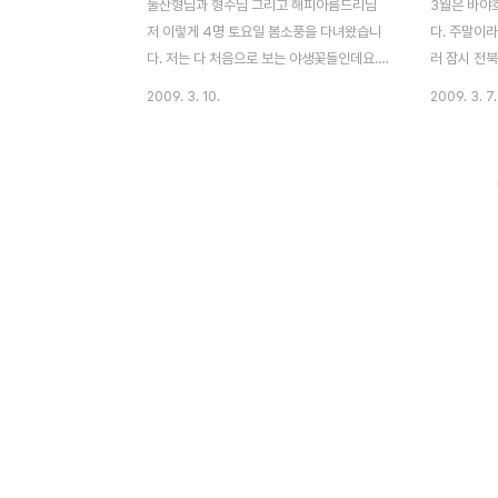
눌산형님과 형수님 그리고 해피아름드리님
3월은 바야
저 이렇게 4명 토요일 봄소풍을 다녀왔습니
다. 주말이
다. 저는 다 처음으로 보는 야생꽃들인데요.
러 잠시 전
정말 보기 힘든 여러 꽃을 볼 수 있도록 안내
지난 1월 
2009. 3. 10.
2009. 3. 7.
해주신 눌산님 감사드려요^.^ 다들 어디가 여
했던 눌산님
행하기 좋은지.. 추천여행지를 묻곤하는데 눌
다시 찾았습
산형님 曰 누구랑 함께 하는지에 따라 그 재
동행한 해피
미와 보는 것이 달라진다라는 말에 정말 이번
님과 형수님
에 백배 공감하고 왔습니다^^ 오늘은 노루귀
이 저 이렇
찍은 사진들을 올려볼까 합니다. 노루귀 잎보
17번국도에
다 꽃이 먼저 핀다. 꽃은 이른봄 나무들에 잎
위치한 용복
이 달리기 전인 3~4월에 자주색으로 피나,
을 만들기' 
때때로 하얀색 또는 분홍색을 띠기도 한다.
으로 이루어
꽃에 꽃잎은 없고 6장의 꽃받침잎이 꽃잎처
귀에는 타일
럼 보인다. 3갈래로 나누어진 잎은 토끼풀의
17번 국도에
잎과 비슷하며 꽃이 진 다음에 뿌리에서 나오
마을 in 미
는데, 털이 돋은 잎..
들어오는데요.