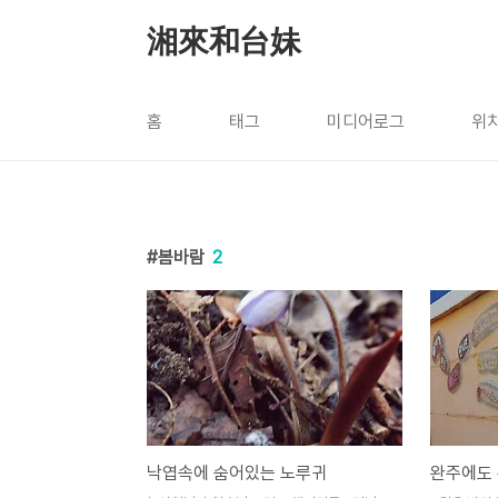
본문 바로가기
湘來和台妹
홈
태그
미디어로그
위
봄바람
2
낙엽속에 숨어있는 노루귀
완주에도 