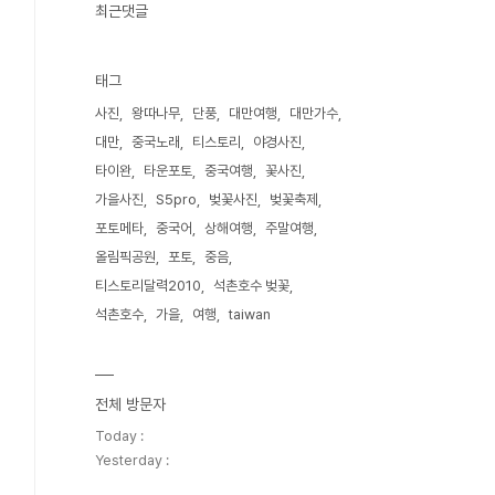
최근댓글
태그
사진
왕따나무
단풍
대만여행
대만가수
대만
중국노래
티스토리
야경사진
타이완
타운포토
중국여행
꽃사진
가을사진
S5pro
벚꽃사진
벚꽃축제
포토메타
중국어
상해여행
주말여행
올림픽공원
포토
중음
티스토리달력2010
석촌호수 벚꽃
석촌호수
가을
여행
taiwan
전체 방문자
Today :
Yesterday :