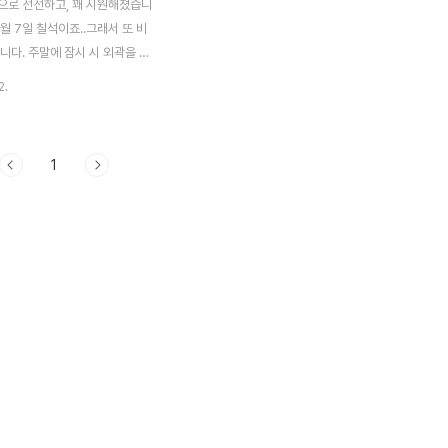
으로 선선하고, 꽤 시원해졌습니
7월 7일 칠석이죠..그래서 또 비
니다. 주말에 잠시 시 외곽을 다
 벼도 속이 꽉 차서 그런지 고
2.
 시작합니다. 어느새 선선한 바람
볕... 하루하루 낱알이 여물어가
개를 숙이기 시작합니다. 누렇게
1
이삭들이.. 이젠 가을이야!! 라고
습니다. 벼 이삭이 고개 숙이고
도 농부의 마음은 부자가 된 기분
 수확까지 별 탈 없이 풍작이 되
다