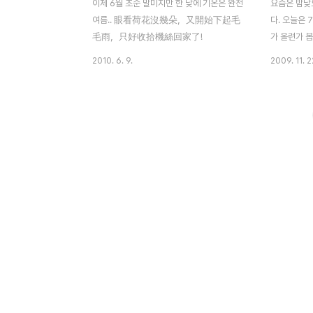
이제 6월 초순 말미지만 한 낮에 기온은 완전
요즘은 밤낮
여름.. 眼看荷花沒幾朵，又開始下起毛
다. 오늘은 
毛雨，只好收拾機絲回家了!
가 올련가 봅
녀왔는데 이젠
2010. 6. 9.
2009. 11. 2
개를 숙이기
과 따뜻한 햇
고 벼는 고
익어가는 벼 
말해주고 있
있는데 아마
이겠죠? 부디
길 기원합니