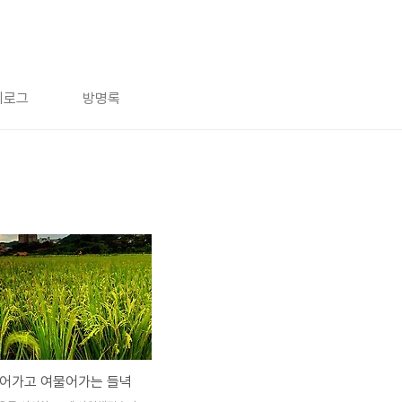
치로그
방명록
익어가고 여물어가는 들녁