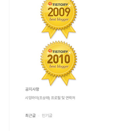
공지사항
시앙라이(조상래) 프로필 및 연락처
최근글
인기글