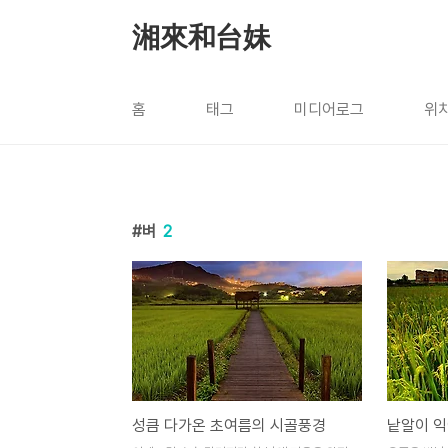
본문 바로가기
湘來和台妹
홈
태그
미디어로그
위
벼
2
성큼 다가온 초여름의 시골풍경
낱알이 