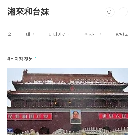
본문 바로가기
湘來和台妹
홈
태그
미디어로그
위치로그
방명록
베이징 첫눈
1