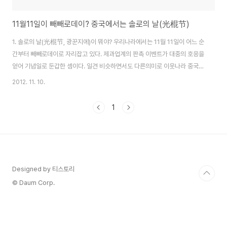
11월11일이 빼빼로데이? 중국에서는 솔로의 날(光棍节)
1. 솔로의 날(光棍节, 광꾼지에)이 뭐야? 우리나라에서는 11월 11일이 어느 순
간부터 빼빼로데이로 자리잡고 있다. 제과업계의 판촉 이벤트가 대중의 호응을
얻어 기념일로 둔갑한 셈이다. 일견 비슷하면서도 다른의미로 이웃나라 중국은
11월11일을 ‘광꾼지에’(光棍节-솔로의 날)라고 부른다. 이날이면 거의 대부분
2012. 11. 10.
의 온라인 쇼핑몰에서 상품을 50% 할인 판매하기에 중국인들등 상당수가 광
꾼지에를 기다리곤 한다 광꾼지에(光棍节-솔로의 날)의 유래를 간단하게 설
1
명하면, 1월 1일은 소광군절, 1월 11일과 11월 1일은 중광군절, 11월 11일은 1
이 4개가 있어 대광군절로 부르는데 작년 2011년 11월 11일은 1이 여섯개나
겹치다보니 엄청난 프로모션을 진행했었다.2009 년 광꾼지에(光棍节)를 맞
이하여 온라..
Designed by 티스토리
© Daum Corp.