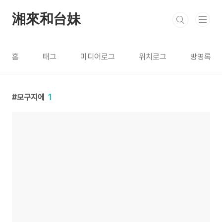
본문 바로가기
湘來和台妹
홈
태그
미디어로그
위치로그
방명록
모구지에
1