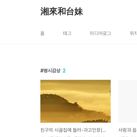
본문 바로가기
湘來和台妹
홈
태그
미디어로그
위
명시감상
2
친구의 시골집에 들러-과고인장(過故人莊)