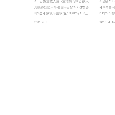
과고인장(過故人莊)-孟浩然 맹호연 故人
지금은 서비
具鷄黍(고인구계서) 친구는 닭과 기장밥 준
서 하루를 
비하고서 邀我至田家(요아지전가) 시골집
러다가 어젯
으로 나를 초대하였네. 綠樹村邊合(녹수촌
문학책과 시
2011. 4. 3.
2010. 4. 16
변합) 푸르른 나무숲 마을 주위를 둘러있고
학생때 배우
靑山郭外斜(청산곽외사) 멀리 교외로 비스
예전에 흔적
듬히 청산이 보인다. 開軒面場圃(개헌면장
금도 머리속에
포) 창문 열어 마당가의 채마밭을 마주하며
별로 몇개 선
把酒話桑麻(파주화상마) 술잔 기울이며 뽕
의 장편 서사
과 삼을 얘기하네. 待到重陽節(대도중양절)
는 말도 바로
중양절 되기를 기다려 還來就菊花(환래취
미에 나오는 
국화) 다시와 국화를 취해 볼거나 지난해에
어서 외우기가
찍은사진이 맹호연의 과고인장 시를 떠오르
나라 때의 
게 만드는 절경이었다. 전형적인 전원 자연시
다. 하늘이여
로 농촌 전경에 딱 맞는 풍경이다. 예나 지금
영원토록 산
이나 초여름을 즐기는 음식으론 닭 백숙이 최
겨울에 천둥 
고인건 마찬가지인 모양이다. 더구나 절친한
늘과 땅이 서.
친구와 농가 마루..