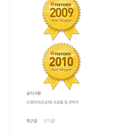
공지사항
시앙라이(조상래) 프로필 및 연락처
최근글
인기글