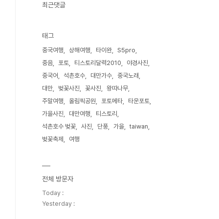
최근댓글
태그
중국여행
상해여행
타이완
S5pro
중음
포토
티스토리달력2010
야경사진
중국어
석촌호수
대만가수
중국노래
대만
벚꽃사진
꽃사진
왕따나무
주말여행
올림픽공원
포토메타
타운포토
가을사진
대만여행
티스토리
석촌호수 벚꽃
사진
단풍
가을
taiwan
벚꽃축제
여행
전체 방문자
Today :
Yesterday :