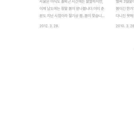
서울은 아직도 출퇴근 시간에는 쌀쌀하지만,
벌써 3월말
이제 남도에는 정말 봄이 왔나봅니다.이미 춘
봄이긴 한가
분도 지난 시점이라 절기상 봄..봄이 맞습니
다니진 못해
다만 고향을 내려가서야 '아 정말 봄이구나 !'
바람은 쐬고
2012. 3. 28.
2010. 3. 28
라는 느낌이 들더군요.섬진강, 광양 일대에서
업을하고 다시
는 매화축제, 산수유 축제가 시작되었다고 하
느 주말...
나 아직은 꽃망울을 제대로 터트리지 못하고
이름하여 설.
있다고 합니다. 꽃보다 사람이 더 많다는 각
각나는걸요.
종 축제지만 또 그만한 군락지가 없으니 찾을
좋겠습니다.
수 밖에 없나봅니다. 장인어른이 지난주에 다
녀왔는데 실패...라고 하셔서, 창원 동읍 - 주
남저수지 일대에서 계속 맴돌았네요.꽃망울
이 몽글몽글 맺혀 있고, 나무가지에는 매화가
활짝 피었습니다. 하지만 저는 꽃보다 맺혀
있는 꽃봉우리에 더 끌립니다.걷다가 운전하
다 잠시 멈춰서 찍은 여러 창원 매화주말동안
미리 봄 기운을 ..