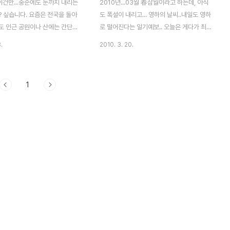
이건만...중순에도 눈까지 내리는
2010년...03월 春삼월이라고 하는데, 아직
? 싶습니다. 요즘은 전국을 돌아
도 폭설이 내리고... 영하의 날씨..내일도 영하
도 인근 공원이나 산에는 간단히
로 떨어진다는 일기예보.. 오늘은 게다가 최
 있습니다. 오랜만에 사진 보정작
악의 황사로 밖을 나가기 힘든 주말.. 올해 날
.
2010. 3. 20.
 올려봅니다. 눈 내렸던 3월 어
씨 좋은 어느 주말 찍었던 사진, 아직 보정하
 눈 맞은 매화를 볼 수 있었습니다.
지 않은 사진이 있어 이제서야 올려본다. 사
.중..매 설중매라고 하니 술이 생
진을 가만히 들여다보면, 따뜻한 봄 기운이
1
 얼른 꽃피는 따뜻한 봄이 왔으면
나에게도 전해지는 듯... 햇빛에 투영된 매화
사진이 눈에 확 들어오고~ 실로 오랜만에 사
진 보정을 하니..손도 오글오글 뜻대로 되질
않았지만