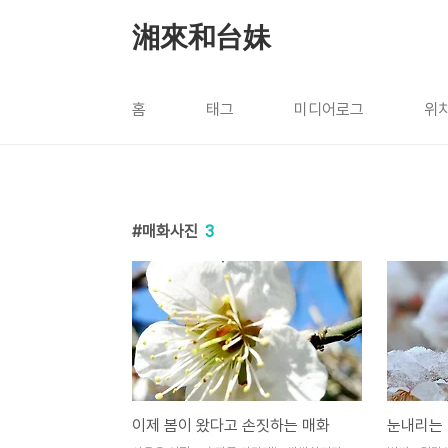
본문 바로가기
湘來和台妹
홈
태그
미디어로그
위
매화사진
3
이제 봄이 왔다고 손짓하는 매화
눈내리는 