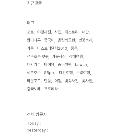
최근댓글
태그
포토
야경사진
사진
티스토리
대만
왕따나무
중국어
올림픽공원
벚꽃축제
가을
티스토리달력2010
중음
석촌호수 벚꽃
가을사진
상해여행
대만가수
타이완
중국여행
taiwan
석촌호수
S5pro
대만여행
주말여행
타운포토
단풍
여행
벚꽃사진
꽃사진
중국노래
포토메타
전체 방문자
Today :
Yesterday :