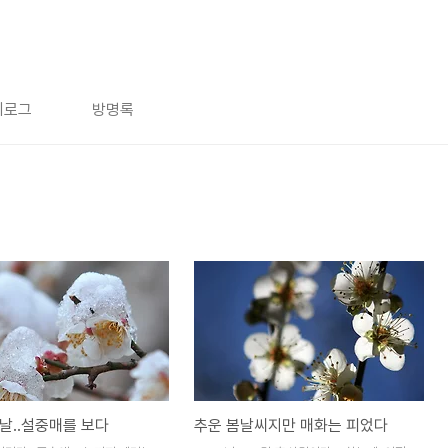
치로그
방명록
날..설중매를 보다
추운 봄날씨지만 매화는 피었다