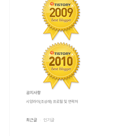
공지사항
시앙라이(조상래) 프로필 및 연락처
최근글
인기글