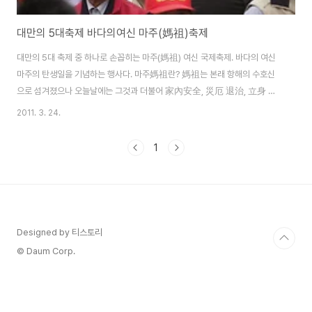
대만의 5대축제 바다의여신 마주(媽祖)축제
대만의 5대 축제 중 하나로 손꼽히는 마주(媽祖) 여신 국제축제. 바다의 여신
마주의 탄생일을 기념하는 행사다. 마주媽祖란? 媽祖는 본래 항해의 수호신
으로 섬겨졌으나 오늘날에는 그것과 더불어 家內安全, 災厄 退治, 立身 開
運 등 재난을 물리치고 안전과 이익을 보장해주는 만능신으로 승격되어, 중국
2011. 3. 24.
동남 연해부(福建, 廣東, 浙江), 산동, 천진, 동남아시아 및 일본 해안 일대에
서 널리 신봉되고 있다. 媽祖는 신이 된 실재의 인물이다. 물론 여기에는 여러
1
전설도 개입 되었으리라 생각되기는 하나, 문헌에 의하면, 媽祖는 본명이 임묵
인데, 송대 960년 福建省 莆田 湄洲섬에서 여자로 태어났다. 어려서부터 현
명하고, 불교、도교、유교 등의 서적을 섭렵하였다. 거기에 더욱 神通力이 있
어 사람들의 병을 낫게 해 주고 ..
Designed by 티스토리
© Daum Corp.