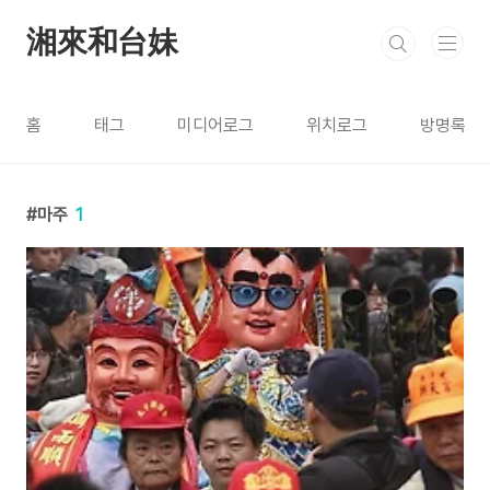
본문 바로가기
湘來和台妹
홈
태그
미디어로그
위치로그
방명록
마주
1