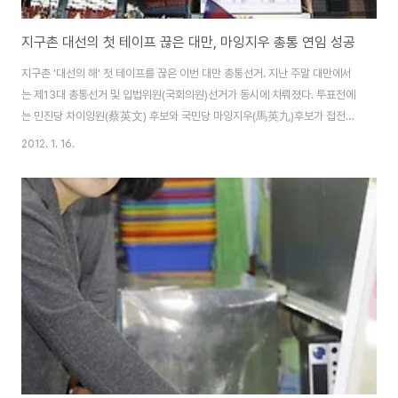
지구촌 대선의 첫 테이프 끊은 대만, 마잉지우 총통 연임 성공
지구촌 '대선의 해' 첫 테이프를 끊은 이번 대만 총통선거. 지난 주말 대만에서
는 제13대 총통선거 및 입법위원(국회의원)선거가 동시에 치뤄졌다. 투표전에
는 민진당 차이잉원(蔡英文) 후보와 국민당 마잉지우(馬英九)후보가 접전을
펼칠것으로 예상 되었으나, 개표를 시작하고 오후 8시쯤 투표 결과가 판가름
2012. 1. 16.
났다. 민진당 차이잉원 후보는 45.6% 득표율, 국민당 마잉지우 후보는 51.6
% 득표율, 약 80만표를 앞서 마잉지우 총통이 연임에 성공하였다. 마잉지우
총통의 공략을 간단히 요략해보면, 행정부가 내년부터 대만의 ‘행복지수’를 매
년 발표하도록 할 것이라고 했고, 행복지수는 건강과 환경, 평균수명, 어린이 보
육 등 광범위한 문제들을 포함하게 된다. 이러한 지표들이 행정부의 업무부담
을 가중시키기는 하겠지만..