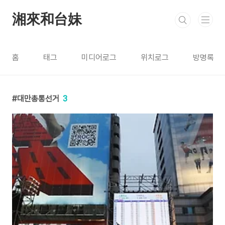
본문 바로가기
湘來和台妹
홈
태그
미디어로그
위치로그
방명록
대만총통선거
3