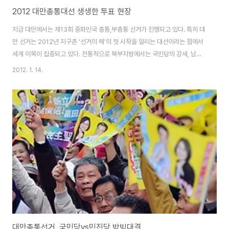
2012 대만총통대선 생생한 투표 현장
지금 대만에서는 제13회 중화민국 총통,부총통 선거가 진행되고 있다. 특히 대
만 선거는 2012년 지구촌 '선거의 해'의 첫 시작을 알리는 대선이라는 점에서
세계 이목이 집중되고 있다. 전통적으로 북부지방에서는 국민당의 강세, 남부
지방에서는 민진당의 텃밭이라는 점은 이번 선거에도 그대로 유지되지 않을까
2012. 1. 14.
예상된다. 지난 2008년도에 비해서 유권자수는 76만명이 증가한 총 1800만
명이다. 연도 인구수 인구증감 유권자수 유권자수 증감 유권자수∕인구수（%）
2012 — — 18,086,455 764,833 — 2008 22,925,311 351,346
17,321,622 814,443 75.56% 2004 22,573,965 439,188
16,507,179 1,044,554 73.12% 2000 22,13..
대만총통선거, 국민당vs민진당 박빙대결