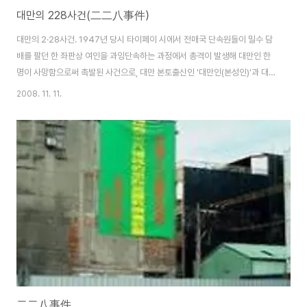
대만의 228사건(二二八事件）
대만의 2·28사건. 1947년 당시 타이페이 시에서 전매국 단속원들이 밀수 담
배를 팔던 한 좌판상 여인을 과잉단속하는 과정에서 총격이 발생해 대만인 한
명이 사망함으로써 촉발된 사건으로, 대만 본토출신인 '대만인(본성인)'과 대륙
에서 온 이른바 '외성인' 사이의 갈등요인이 됐다. 중국 본토의 남동 해안에서
2008. 11. 11.
160km 떨어진 곳에 있는 타이완섬에는 17세기 중반부터 중국 대륙 본토의
한족(漢族)이 이주해 정착하기 시작했다. 그리고 1945년 일본의 식민지 지배
가 끝난 후부터 국민당은 국부군을 대만에 파견하는 등 인수작업 실시하였고,
1949년 '중화민국'을 세우기까지 대륙의 중국인들이 대만으로 건너왔다. 이에
따라 대만의 한족(漢族)은 중국 대륙에서 조기 이주해온 본성인(本省人 대만
인)과 1949년 전후에..
二二八事件