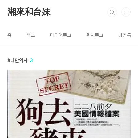
본문 바로가기
湘來和台妹
홈
태그
미디어로그
위치로그
방명록
대만역사
3