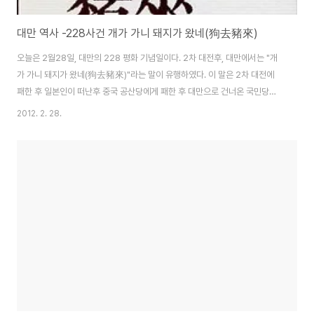
대만 역사 -228사건 개가 가니 돼지가 왔네(狗去豬來)
오늘은 2월28일, 대만의 228 평화 기념일이다. 2차 대전후, 대만에서는 "개
가 가니 돼지가 왔네(狗去豬來)"라는 말이 유행하였다. 이 말은 2차 대전에
패한 후 일본인이 떠난후 중국 공산당에게 패한 후 대만으로 건너온 국민당을
위시한 중국인들이 온 것에 대한 실망감을 나타낸다. 이 이전에 대만에 거주하
2012. 2. 28.
던 중국인들은 본성인(本省人), 2차 대전후 대만으로 건너온 중국인들은 외성
인(外省人)이라고 한다. 당시의 《台灣文化》라는 잡지에서는 : 본성인들은 일
본인들을 개라 부르는데 일본인들이 흉악하게 본성인들을 괴롭혔기 때문이고,
...... 본성인들은 처음에 외성인들을 존중했으나 후에 외성인들의 행동이 돼지
와 같음을 발견하게 되었다. 왜냐하면 돼지는 더럽고, 먹기만 하고 일은 하지 않
고, 횡령을 일삼으며....