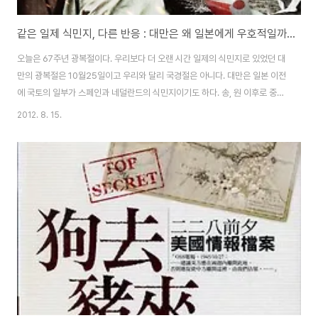
같은 일제 식민지, 다른 반응 : 대만은 왜 일본에게 우호적일까??
오늘은 67주년 광복절이다. 우리보다 더 오랜 시간 일제의 식민지로 있었던 대
만의 광복절은 10월25일이고 우리와 달리 국경절은 아니다. 대만은 일본 이전
에 국토의 일부가 스페인과 네덜란드의 식민지이기도 하다. 송, 원 이후로 중국
복건성 일대의 주민들이 대만으로 이주하기 시작했고 명이 망하면서 반청복명
2012. 8. 15.
운동을 하던 한족들이 복명 운동에 실패하고 대만으로 건너와 대만을 지배하고
있던 네덜란드를 내쫓으면서 많은 중국인들이 대만에 들어오게 된다. 중국은
이 사건을 대만의 첫번쨰 광복이라고 주장하고 본래는 원주민들의 땅이던 대만
을 중국의 영토 일부분으로 편입시킨다. 1895년 중일갑오전쟁의 결과 중국과
일본은 시모노세키 조약(중국에선 馬關條約, 일본에선 下關條約)을 맺게 되
고 대만을 일본에 할양하였으며, 이 ..