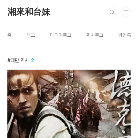
본문 바로가기
湘來和台妹
홈
태그
미디어로그
위치로그
방명록
대만 역사
2