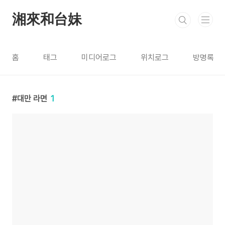
본문 바로가기
湘來和台妹
홈
태그
미디어로그
위치로그
방명록
대만 라면
1