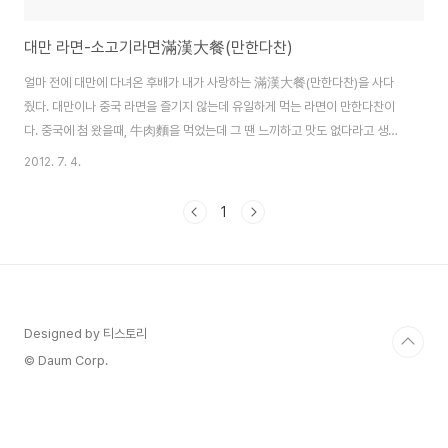
대만 라면-소고기라면滿漢大餐(만한다찬)
얼마 전에 대만에 다녀온 후배가 내가 사랑하는 滿漢大餐(만한다찬)을 사다
줬다. 대만이나 중국 라면을 즐기지 않는데 유일하게 먹는 라면이 만한다찬이
다. 중국에 첨 왔을때, 牛肉麵을 먹었는데 그 땐 느끼하고 맛도 없다라고 생각
했는데 대만 가서 먹어보곤 반하게 되었다.대만에 만한다찬 말고 다른 브랜드
2012. 7. 4.
의 니우로우멘도 있으나 그 맛이 만한다찬에 견줄 수 없다. 후배가 사다준 것은
珍味牛肉麵과 蔥燒牛肉麵. 평상시 국물이 맑은 清燉보다는 간장 등으로
1
양념을 한 紅燒를 좋아하는데 이 두 라면 모두 紅燒의 방법으로.봉지를 뜯어
보면,면과 고기, 스프, 기름이 들어있다. 대만 라면은 모두 면발이 가늘어서 뚜
껑있는 시리얼 그릇에 담고 그냥 물을 부어 먹기도 한다. 면발이 가늘어 금방 익
는다.만한다찬의 가장 큰 특징은 고기..
Designed by 티스토리
© Daum Corp.