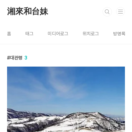
본문 바로가기
湘來和台妹
홈
태그
미디어로그
위치로그
방명록
대관령
3