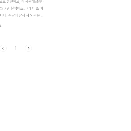
으로 선선하고, 꽤 시원해졌습니
7월 7일 칠석이죠..그래서 또 비
니다. 주말에 잠시 시 외곽을 다
 벼도 속이 꽉 차서 그런지 고
2.
 시작합니다. 어느새 선선한 바람
볕... 하루하루 낱알이 여물어가
개를 숙이기 시작합니다. 누렇게
1
이삭들이.. 이젠 가을이야!! 라고
습니다. 벼 이삭이 고개 숙이고
도 농부의 마음은 부자가 된 기분
 수확까지 별 탈 없이 풍작이 되
다