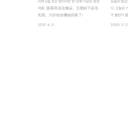
이제 6월 초순 말미지만 한 낮에 기온은 완전
요즘은 밤낮
여름.. 眼看荷花沒幾朵，又開始下起毛
다. 오늘은 
毛雨，只好收拾機絲回家了!
가 올련가 봅
녀왔는데 이젠
2010. 6. 9.
2009. 11. 2
개를 숙이기
과 따뜻한 햇
고 벼는 고
익어가는 벼 
말해주고 있
있는데 아마
이겠죠? 부디
길 기원합니