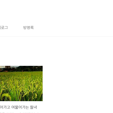
치로그
방명록
익어가고 여물어가는 들녁