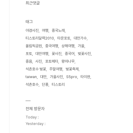
최근댓글
태그
야경사진
여행
중국노래
티스토리달력2010
타운포토
대만가수
올림픽공원
중국여행
상해여행
가을
포토
대만여행
꽃사진
중국어
벚꽃사진
중음
사진
포토메타
왕따나무
석촌호수 벚꽃
주말여행
벚꽃축제
taiwan
대만
가을사진
S5pro
타이완
석촌호수
단풍
티스토리
전체 방문자
Today :
Yesterday :