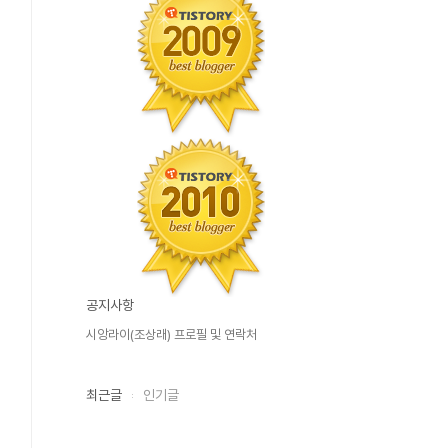
공지사항
시앙라이(조상래) 프로필 및 연락처
최근글
인기글