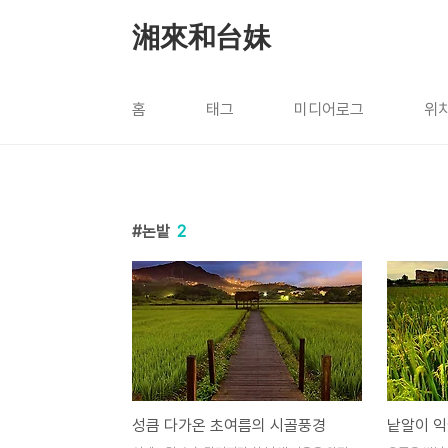
본문 바로가기
湘來和台妹
홈
태그
미디어로그
위
논밭
2
성큼 다가온 초여름의 시골풍경
낱알이 