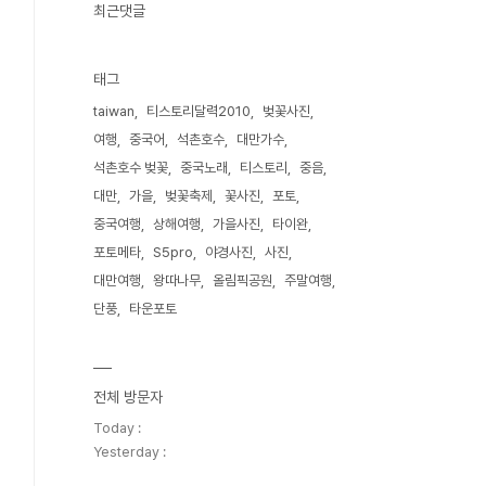
최근댓글
태그
taiwan
티스토리달력2010
벚꽃사진
여행
중국어
석촌호수
대만가수
석촌호수 벚꽃
중국노래
티스토리
중음
대만
가을
벚꽃축제
꽃사진
포토
중국여행
상해여행
가을사진
타이완
포토메타
S5pro
야경사진
사진
대만여행
왕따나무
올림픽공원
주말여행
단풍
타운포토
전체 방문자
Today :
Yesterday :