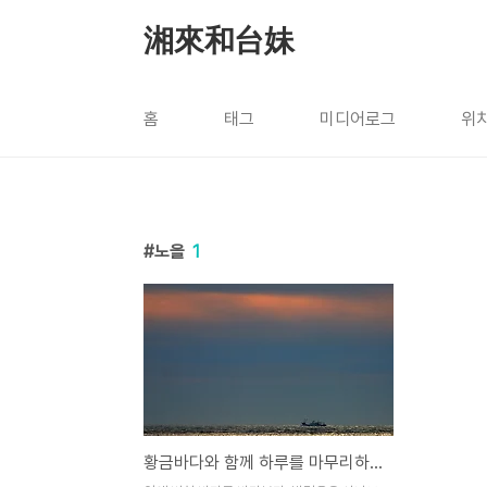
본문 바로가기
湘來和台妹
홈
태그
미디어로그
위
노을
1
황금바다와 함께 하루를 마무리하는 그들