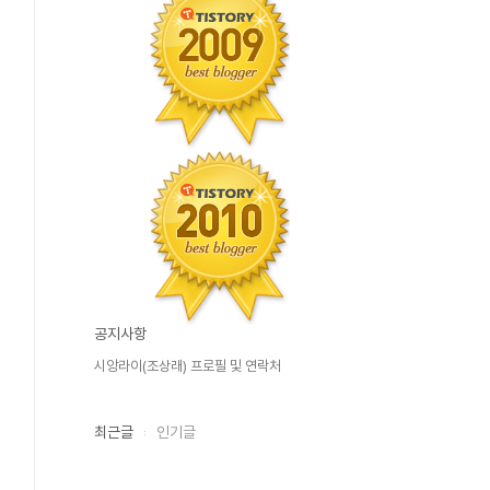
공지사항
시앙라이(조상래) 프로필 및 연락처
최근글
인기글