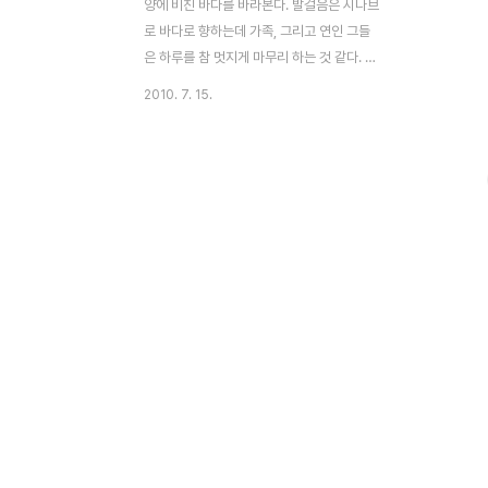
양에 비친 바다를 바라본다. 발걸음은 시나브
로 바다로 향하는데 가족, 그리고 연인 그들
은 하루를 참 멋지게 마무리 하는 것 같다. 나
의 하루는.. 어떻게 마무리했는지 어제를 떠
2010. 7. 15.
올려본다. 업무가 많은 와중에 직원들끼리 다
들 저녁식사를 했구나~