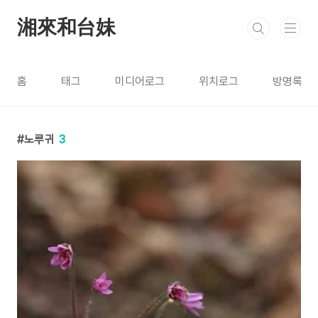
본문 바로가기
湘來和台妹
홈
태그
미디어로그
위치로그
방명록
노루귀
3