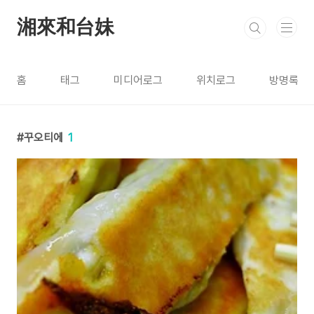
본문 바로가기
湘來和台妹
홈
태그
미디어로그
위치로그
방명록
꾸오티에
1