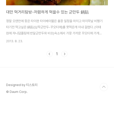
대만 먹거리탐방-저렴하게 먹을수 있는 군만두 鍋貼
정말 오랜만에 찾은 타이완 타이베이짧은 출장 일정을 마치고 마지막날 비행기
타기전 먹고싶은 鍋貼(납작군만두-꾸오티에)를 못먹은게 이내 걸렸다. (이태
원에 쟈니덤플링에 반달군만두와 비슷)숙소에서 가장 가까운 꾸오티에 가게를
구글링 하다보니 忠孝復興 지하상가 안에 위치한걸 발견!!대만에서 유명한 꾸
2013. 8. 23.
오티에 체인점 브랜드인 八方雲集가 위치하고 있었다. 일정 마지막 점심식사
를 꾸오티에를 먹기로 하고 타이메이와 함께 20개 만두를 주문만두 하나에
1
NTD 5 $면 한화로 약 190원이라고 보면 되니 정말 싼 가격이다. 국내에서 일
반 분식점에서 냉동만두를 주더라도 8개 3000원정도 하니 말이다 원조꾸오
티에, 카레꾸오티에, 부추꾸오티에 그리고 물만두를 주문했다 그렇게 20개의
만두를 주문하고 나니 대만돈으로 100원(..
Designed by 티스토리
© Daum Corp.