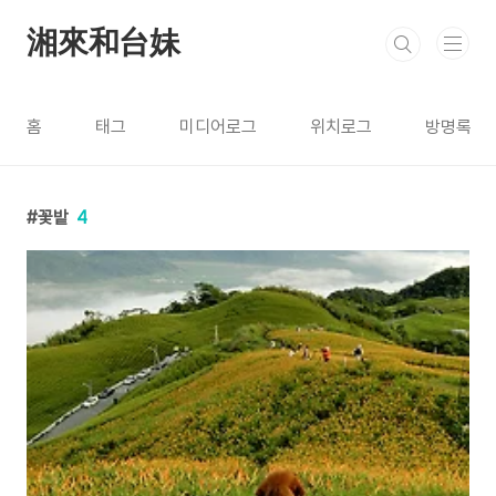
본문 바로가기
湘來和台妹
홈
태그
미디어로그
위치로그
방명록
꽃밭
4