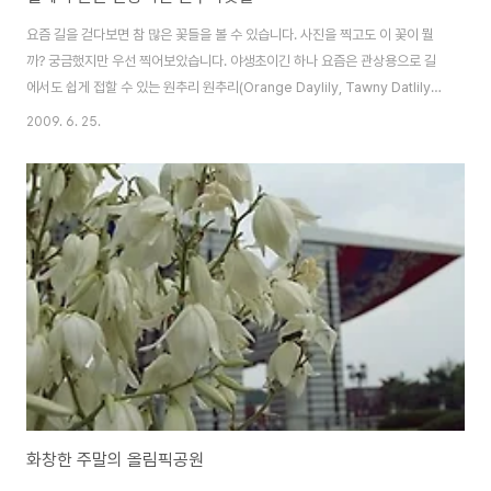
요즘 길을 걷다보면 참 많은 꽃들을 볼 수 있습니다. 사진을 찍고도 이 꽃이 뭘
까? 궁금했지만 우선 찍어보았습니다. 야생초이긴 하나 요즘은 관상용으로 길
에서도 쉽게 접할 수 있는 원추리 원추리(Orange Daylily, Tawny Datlily,
Fulvous Daylily) 외떡잎식물 백합목 백합과의 여러해살이풀 학명은
2009. 6. 25.
Hemerocallis fulva (L.) L. 한국, 중국, 일본 등지에 분포하며, 우리나라 전
역의 산야에 자생한다. '넘나물, 들원추리, 큰겹원추리, 겹첩넘나물, 홑왕원추
리' 등의 이명이 있으나, 이명이 다른 종의 정명으로 사용된 경우가 많으므로 이
명 사용은 삼가야 한다. 시름을 잊게 해준다는 중국의 고사가 있어 '훤초(萱
草)' 또는 '망우초(忘憂草)' 라고도 부른다. 가는 뿌리는..
화창한 주말의 올림픽공원