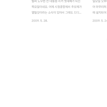
벌써 노무현 전 대통령 서거 엿새째가 되는
일요일 오후
목요일이네요. 어제 시청광장에서 추모제가
어 마무리하
열릴것이라는 소식이 있어서 그래도 드디어
에 설치되어
열어주는구나 싶더니 잠시 저녁을 먹고 나서
버스를 타고
2009. 5. 28.
2009. 5. 2
다시 보니, 정부측에서 불허한다는 어이없는
했는데, 정
정부의 태도 겉으로는 애도하는 시늉만 하고,
있었습니다.
정말 기가차서 말이 안나옵니다. 행정안전부
덮혀 있고, 
에서 시청광장 추모 집회 불허를 했다고 하지
문객의 발길
만, 실제론 그 뒤에 있는 MB의 형과 몇몇 수
기는 정말 
뇌부 입김이~훅 들어갔나봅니다. 그래서 집
노무현 전 
으로 향하질 않고 집과 반대쪽인 추모제하는
치룬다는 소
시청쪽으로 다시 달려갔습니다. 지난 일요일
여러 참석 
방문때보단, 훨씬 체계화 잡혀있었습니다. 도
경찰들의 과
덕을 일으키려 세상에 도전하다 그들의 증오
고 있었습니
에 떠밀렸지만, 그는 우리들 가슴에 촛불이
두개의 분향
되었고, 잊지못할 것 입니다. 분향을 하겠다
다리는 길가
는 수많은 사람들의 행렬때문에..
있는 모습입니