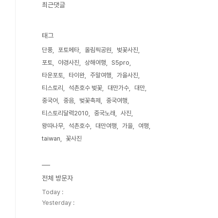
최근댓글
태그
단풍
포토메타
올림픽공원
벚꽃사진
포토
야경사진
상해여행
S5pro
타운포토
타이완
주말여행
가을사진
티스토리
석촌호수 벚꽃
대만가수
대만
중국어
중음
벚꽃축제
중국여행
티스토리달력2010
중국노래
사진
왕따나무
석촌호수
대만여행
가을
여행
taiwan
꽃사진
전체 방문자
Today :
Yesterday :