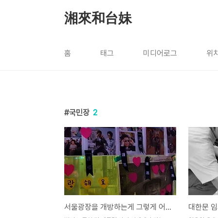
본문 바로가기
湘來和台妹
홈
태그
미디어로그
위
국민장
2
서울광장을 개방하는게 그렇게 어렵나요?
대한문 