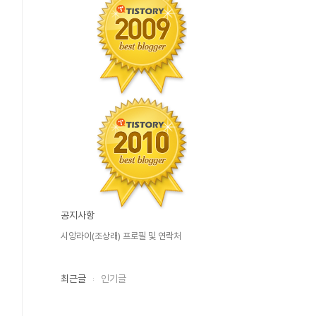
공지사항
시앙라이(조상래) 프로필 및 연락처
최근글
인기글