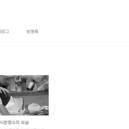
치로그
방명록
임시분향소의 모습