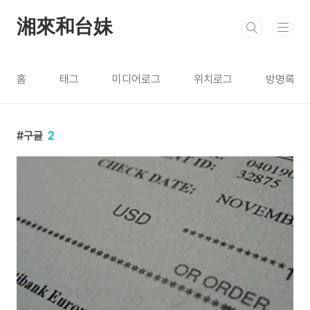
본문 바로가기
湘來和台妹
홈
태그
미디어로그
위치로그
방명록
구글
2