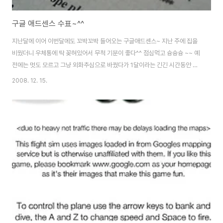
구글 애드센스 수표~^^
지난달에 이어 이번달에도 꼬박꼬박 들어오는 구글애드센스~ 지난 주에 집을
비웠더니 우체통에 딱 꽂혀있어서 무척 기분이 좋다^^ 점심먹고 슝슝슝 ~~ 예
전에는 멋도 모르고 그냥 외화추심으로 바꿨다가 1달이라는 긴긴 시간동안 기
달려서 환전했으나 이젠 요령이 생겼는지 은행직원이랑 친해 놓아서 그런지 회
2008. 12. 15.
사 앞 은행 기업창구에서 알고있는 분에게 찾아가면 바로 즉시 환전해서 통장
에 콕콕 넣어주심~^^ 한참 오를땐 20만원이 넘는돈이었는데~아쉽