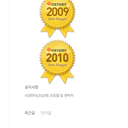
공지사항
시앙라이(조상래) 프로필 및 연락처
최근글
인기글