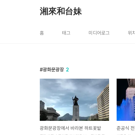
본문 바로가기
湘來和台妹
홈
태그
미디어로그
위
광화문광장
2
광화문광장에서 바라본 하트꽃밭
준공식 전