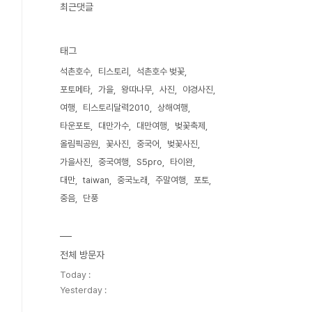
최근댓글
태그
석촌호수
티스토리
석촌호수 벚꽃
포토메타
가을
왕따나무
사진
야경사진
여행
티스토리달력2010
상해여행
타운포토
대만가수
대만여행
벚꽃축제
올림픽공원
꽃사진
중국어
벚꽃사진
가을사진
중국여행
S5pro
타이완
대만
taiwan
중국노래
주말여행
포토
중음
단풍
전체 방문자
Today :
Yesterday :