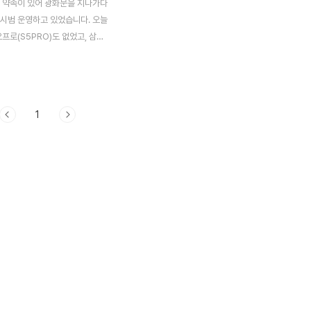
, 약속이 있어 광화문을 지나가다
 시범 운영하고 있었습니다. 오늘
오프로(S5PRO)도 없었고, 삼각
..새친구 WB1000을 꺼내 들
늘 있을 준공식 기념 행사 예행
이었습니다. 준공식과 시민 개방
둔 광화문 광장에서 이순신 동상
1
동 중인 분수.. 아직 정식 개방
았기 때문에 일반 시민들에겐 열리
. 동상 앞에는 분사 높이 2m의
136개 설치되었으며, 양 옆에는
 물을 내 뿜는 샤프노즐 분수가
렬로 배치됐고 컴퓨터로 분사량과
을 제어해 다양한 분수모양이 연출
. 세종로 16개 차로를 10개로
폭 34ｍ, 길이 557ｍ 규모에