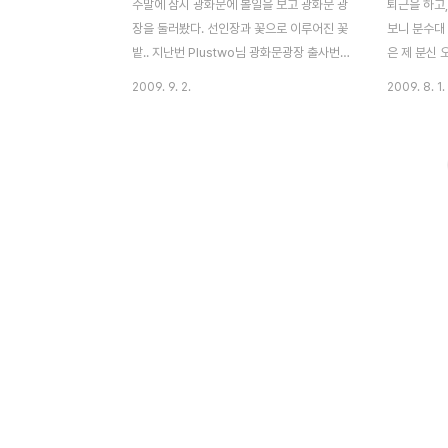
주말에 잠시 광화문에 볼일을 보고 광화문 광
퇴근을 하고
장을 둘러봤다. 선인장과 꽃으로 이루어진 꽃
보니 분수대
밭.. 지난번 Plustwo님 광화문광장 출사번
은 제 분신 
개를 뒤늦게 가는바람에 제대로 담지 못한 뒷
대도 없다보니
2009. 9. 2.
2009. 8. 1.
풀이?^^ 광각렌즈로 광화문광장 꽃밭을 다시
었습니다. 오
담아봤다. 이순신장군 동상주변에 설치된 분
연습이 한창
수는 쉴세없이 물을 뿜어내고 있었고, 아이들
을 하루 앞
은 그속에서 물장난에 여념이 없었다. 광장중
앞으로 시험가
앙에는 20수만개의 화분으로 조성된 꽃밭이
을 하질 않
있었는데, 사람이 중앙에 들어가 사진을 찍고
질 않았습니다
있었다. 가까이 가서 보았더니 인조잔디를 깔
바닥분수가 
아 놓아 사진을 찍거나 건널 수 있도록 곳곳
18m로 높게
에 깔아 놓았다. 인물쪽 사진을 HDR로 해보
228개 일
긴 첨..^^ 미국대사관쪽에는 역사의 물길을
LED 조명
만들어 연도별로 중요사실들을 기록해 두고
된다고 합니다
있었고, 곳곳에 꽃밭을 볼 수 있도록 조금 높
줄여 확보한 
은 관람대를 설치..
국내..