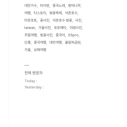
대만가수
타이완
중국노래
왕따나무
여행
티스토리
벚꽃축제
석촌호수
타운포토
꽃사진
석촌호수 벚꽃
사진
taiwan
가을사진
포토메타
야경사진
주말여행
벚꽃사진
중국어
S5pro
단풍
중국여행
대만여행
올림픽공원
가을
상해여행
전체 방문자
Today :
Yesterday :