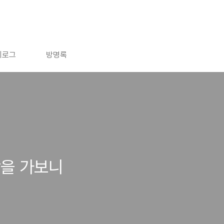
치로그
방명록
장을 가보니