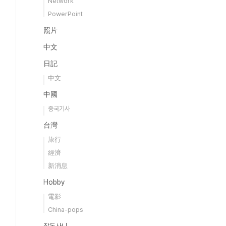
Network
PowerPoint
照片
中文
日記
中文
中國
중국기사
台灣
旅行
經濟
新消息
Hobby
電影
China-pops