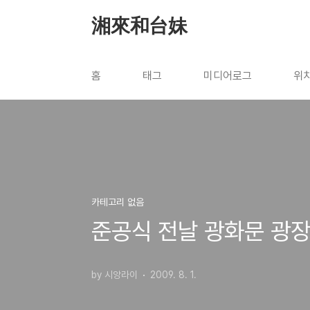
본문 바로가기
湘來和台妹
홈
태그
미디어로그
위
카테고리 없음
준공식 전날 광화문 광
by 시앙라이
2009. 8. 1.