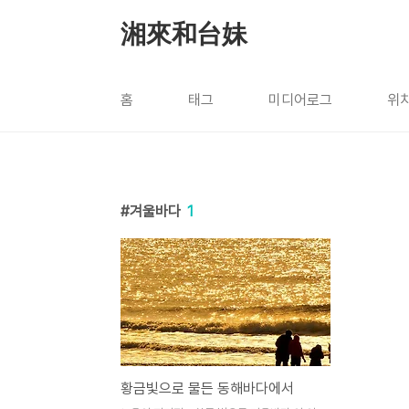
본문 바로가기
湘來和台妹
홈
태그
미디어로그
위
겨울바다
1
황금빛으로 물든 동해바다에서