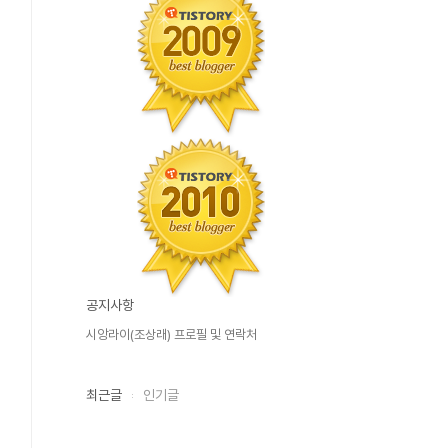
공지사항
시앙라이(조상래) 프로필 및 연락처
최근글
인기글