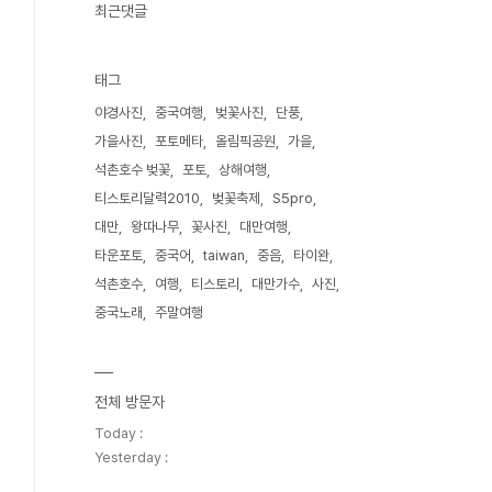
최근댓글
태그
야경사진
중국여행
벚꽃사진
단풍
가을사진
포토메타
올림픽공원
가을
석촌호수 벚꽃
포토
상해여행
티스토리달력2010
벚꽃축제
S5pro
대만
왕따나무
꽃사진
대만여행
타운포토
중국어
taiwan
중음
타이완
석촌호수
여행
티스토리
대만가수
사진
중국노래
주말여행
전체 방문자
Today :
Yesterday :