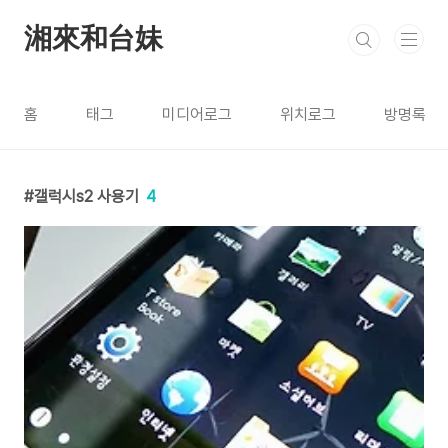
본문 바로가기
湘來和台妹
홈
태그
미디어로그
위치로그
방명록
갤럭시s2 사용기
4