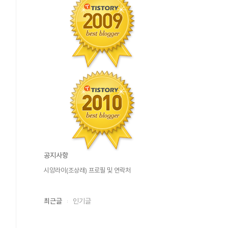
공지사항
시앙라이(조상래) 프로필 및 연락처
최근글
인기글