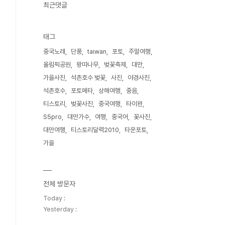
최근댓글
태그
중국노래
단풍
taiwan
포토
주말여행
올림픽공원
왕따나무
벚꽃축제
대만
가을사진
석촌호수 벚꽃
사진
야경사진
석촌호수
포토메타
상해여행
중음
티스토리
벚꽃사진
중국여행
타이완
S5pro
대만가수
여행
중국어
꽃사진
대만여행
티스토리달력2010
타운포토
가을
전체 방문자
Today :
Yesterday :