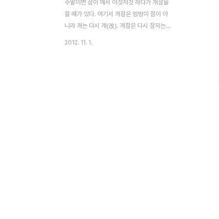
주말이면 잠이 깨서 이것저것 하다가 개잠을
잘 때가 있다. 여기서 개잠은 멍멍이 잠이 아
니라 개는 다시 개(改). 개잠은 다시 잠자는
것이다. 개잠과 비슷한 말로 두벌잠도 있다.
2012. 11. 1.
중국어로 개잠을 뭐라고 할까? 睡回籠覺
(shuì huí lóng jiào). 일반적으로 잠을 자다
는 睡覺. 籠은 바구니 혹은 새나 벌레의 넣어
서 키우는 우리를 이르는데 그 우리로 돌아가
서 잔다는 뜻이다. 晨練後睡回籠覺對老
人身體不利。(아침 운동후 다시 잠을 자면
노인의 몸에 좋지 않다.)睡回籠覺而造成
反應遲鈍，記憶力差，容易鬧病。(개잠
을 자면 반응을 느려지고 기억력이 나빠지며
병에 걸리기 쉽다.)