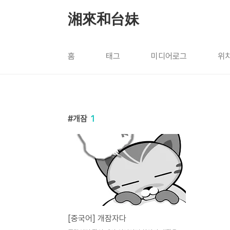
본문 바로가기
湘來和台妹
홈
태그
미디어로그
위
개잠
1
[중국어] 개잠자다