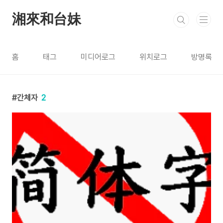
본문 바로가기
湘來和台妹
홈
태그
미디어로그
위치로그
방명록
간체자
2