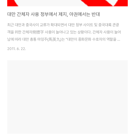
대만 간체자 사용 정부에서 제지, 야권에서는 반대
최근 대만과 중국사이 교류가 확대되면서 대만 정부 사이트 및 중국대륙 관광
객을 위한 간체자簡體字 사용이 늘어나고 있는 상황이다. 간체자 사용이 늘어
남에 따라 대만 총통 마잉주(馬英九)는 "대만이 중화문화 수호자의 역할을 계
속하기 위해 모든 정부 문건과 웹사이트들은 정체자(正體字) 위주로 운영하여
2011. 6. 22.
전세계가 한자의 아름다움을 인식하도록 만들어야 한다"고 15일 지시했다고
총통부 판장타이지(范姜泰基) 대변인이 밝혔다. *간체자 簡體字 1960년대
중화인민공화국에서 중국공산당의 주도로 만들어진 간략화한 한자이다. 정확
히 말하자면, 간체자는 과거 중국에서 존재했던 약자체를 모두 통칭하는 말이
고, 현재 중국에서 사용되고 있는 규범화된 글자체만은 간화자라고 한다. 중화
인민공화국에서는 원래의 전통적인 글자를 번체자라고..