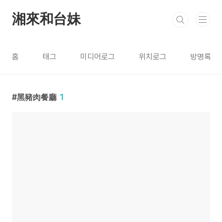
본문 바로가기
湘來和台妹
홈
태그
미디어로그
위치로그
방명록
黑豬肉餐廳
1