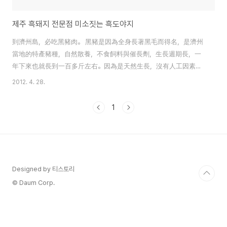
제주 흑돼지 전문점 미소짓는 흑도야지
到濟州島，必吃黑豬肉。 黑豬是因為全身長著黑毛而得名，是濟州
當地的特產豬種，自然散養，不食飼料與催長劑，生長週期長，一
年下來也就長到一百多斤左右。因為是天然生長，沒有人工因素，
因此肉質非常鮮美。 這次去濟州島，老公的同事推薦了這家黑豬餐
2012. 4. 28.
廳”미소짓는 흑도야지(帶著笑容的黑豬)“。 富含必需氧基酸和良質蛋
白質的黑豬脖子肉 肥瘦間隔的黑豬五層肉 調味脖子肉 我們點了黑
1
豬脖子肉和黑豬五層肉各一份。 一般常吃的生菜，芝麻葉外，還有
富含纖維和維他命的當歸葉。 上來了脖子肉和五層肉各一塊，杏鮑
菇、洋蔥、馬鈴薯。 一般吃烤肉配洋蔥或大蔥沙拉，這家是什錦蔬
菜沙拉。 在濟州島吃烤肉時，沾魚醬。 我平常不愛吃魚醬，但這樣
沾著吃還不錯，沒什麼腥味。 吃完肉，就要吃冷麵。 不大會吃辣的
Designed by 티스토리
我點了水冷麵，愛吃辣的我老公點了乾拌冷麵。 到濟州島嘗一嘗濟
© Daum Corp.
州居民常去的”미소짓는 흑도야지(帶著笑容的黑豬)“吧。 地址 ：..