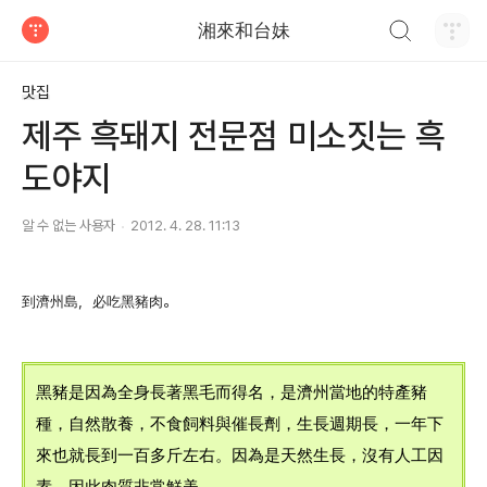
검색하기
湘來和台妹
티스토리
맛집
제주 흑돼지 전문점 미소짓는 흑
도야지
알 수 없는 사용자
2012. 4. 28. 11:13
到濟州島，必吃黑豬肉。
黑豬是因為全身長著黑毛而得名，是濟州當地的特產豬
種，自然散養，不食飼料與催長劑，生長週期長，一年下
來也就長到一百多斤左右。因為是天然生長，沒有人工因
素，因此肉質非常鮮美。