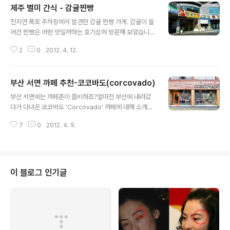
제주 별미 간식 - 감귤찐빵
글 내용
천지연 폭포 주차장에서 발견한 감귤 찐빵 가게. 감귤이 들
어간 찐빵은 어떤 맛일까하는 호기심에 방문해 보았습니
다. 가게 앞에 각종 방송국에서 소개가 되었다고 붙어있는
2
0
2012. 4. 12.
걸 보니 꽤 유명한 집인가 봅니다. 이른 시간에 방문해서인
지 주인 아저씨께서는 이제 막 빵 만들려고 준비하고 있었
다고 하셨습니다. 그래서 안타까워하고 있으니 아저씨께서
부산 서면 까페 추천-코코바도(corcovado)
재고 몇 개 있을건데 하셔서 제주도에서만 맛볼 수 있는 거
글 내용
라 맛이라도 꼭 봐야 겠다는 일념하에 그거라도 맛보고 싶
부산 서면에는 까페촌이 즐비하죠?얼마전 부산에 내려갔
다고 했습니다. 아저씨가 다행히 몇 개가 있다시면서 전자
다가 다녀온 코코바도 'Corcovado' 까페에 대해 소개코
렌지에 데워 주셨습니다. 그리도 돈도 받지 않으시고 차에
자 합니다. 개인적으로 까페를 가면 좀 조용하면서도 동행
서 먹을때 뜨거우니 받치고 먹으라고 종이까지 받쳐서 주
7
0
2012. 4. 9.
분과 담소를 나눌 수 있는 공간, 혼자 갈때는 나만의 시간을
셨습니다. 겉반죽에는 감귤 껍질이 들어가 상큼한 감귤 향
가질 수 있는 공간커피향이 가득한 곳에서 진한 커피한잔
기와 함께 약간 오렌지빛이 도는 찐빵. 반을 ..
이면 최고의 장소가 아닐까 생각합니다. 이번에 방문한 코
코바도(corcovado)는 테이블과 테이블 사이의 적당한
간격, 게다가 2층 편안한 공간은 쉴 수 있는 최고의 장소가
이 블로그 인기글
아닐까 생각합니다.빨간 출입문을 들어서면 바로 볼 수 있
는 로스팅 기계 코코바도에서는 직접 생두를 로스팅해서
이 집만의 독특한 커피를 맛 볼 수 있습니다. 로스터리 까페
는 무엇보다 어떤 커피맛일지 항상 기대됩니다. 통상적으
로 작은 까페에서는 직접 로스팅 ..