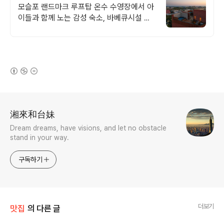
럭셔리 힐링숙소
모슬포 랜드마크 루프탑 온수 수영장에서 아
이들과 함께 노는 감성 숙소, 바베큐시설 제
주남쪽 중문 모슬포 여행에 딱, 가족맞춤 독
채숙소, 도보가능 맛집 편의시설
(새창열림)
로그 정보
湘來和台妹
Dream dreams, have visions, and let no obstacle
stand in your way.
구독하기
더보기
맛집
의 다른 글