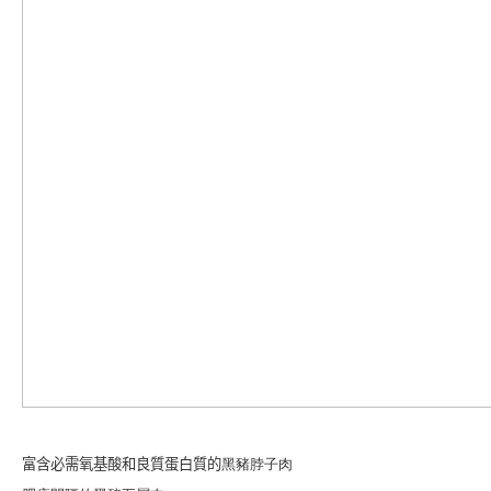
黑豬脖子肉
富
含
必需
氧
基酸和良質蛋白質的