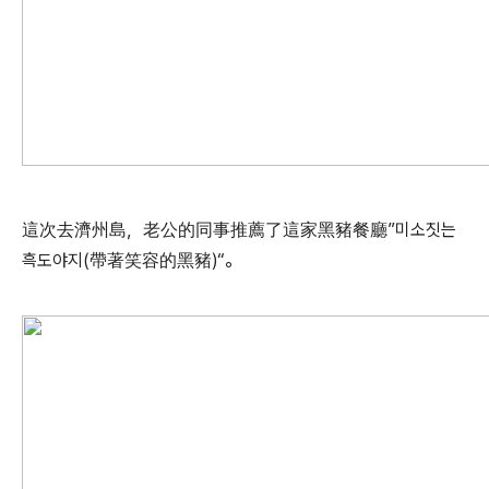
這次去濟州島，老公的同事推薦了這家黑豬餐廳”미소짓는
흑도야지(帶著笑容的黑豬)“。