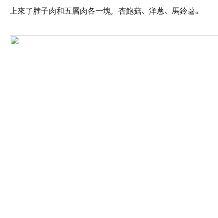
上來了脖子肉和五層肉各一塊，杏鮑菇、洋蔥、馬鈴薯。