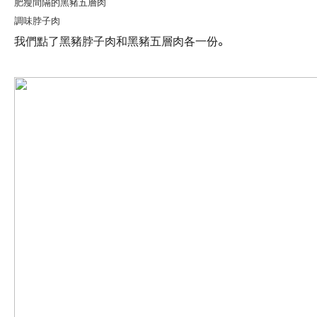
肥瘦間隔的黑豬五層肉
調味脖子肉
我們點了黑豬脖子肉和黑豬五層肉各一份。