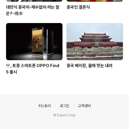
대만식 중국어-재수없어 라는 말
중국인 결혼식
은?-機車
中, 토종 스마트폰 OPPO Find
중국 베이징, 올해 첫눈 내려
5 출시
의안내
티스토리
로그인
고객센터
© Daum Corp.