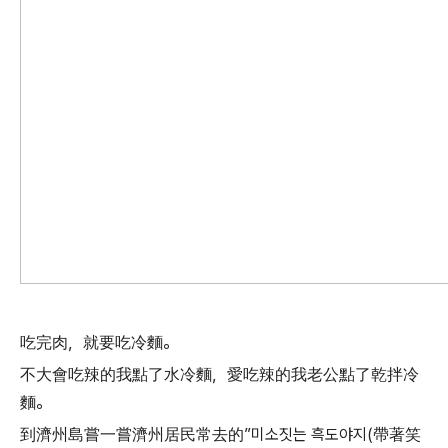
吃完肉，就要吃冷麵。
不大會吃辣的我點了水冷麵，愛吃辣的我老公點了乾拌冷
麵。
到濟州島嘗一嘗濟州居民常去的”미소짓는 흑도야지(帶著笑