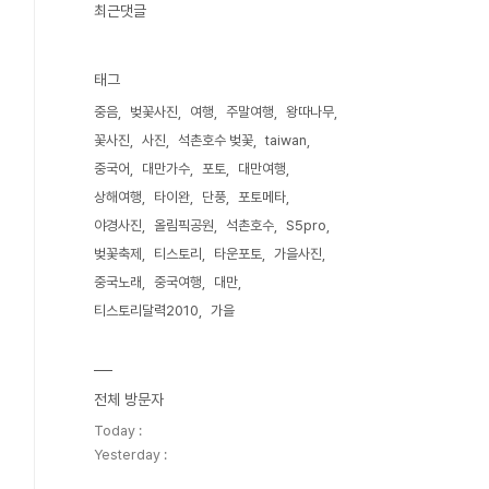
최근댓글
태그
중음
벚꽃사진
여행
주말여행
왕따나무
꽃사진
사진
석촌호수 벚꽃
taiwan
중국어
대만가수
포토
대만여행
상해여행
타이완
단풍
포토메타
야경사진
올림픽공원
석촌호수
S5pro
벚꽃축제
티스토리
타운포토
가을사진
중국노래
중국여행
대만
티스토리달력2010
가을
전체 방문자
Today :
Yesterday :