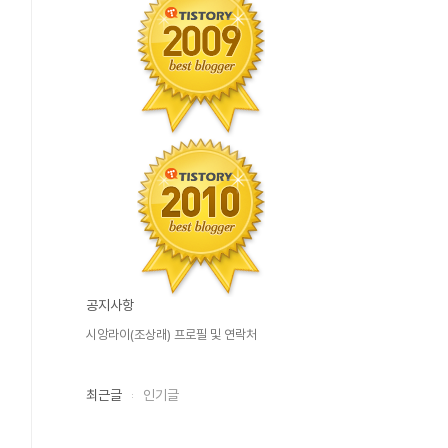
공지사항
시앙라이(조상래) 프로필 및 연락처
최근글
인기글