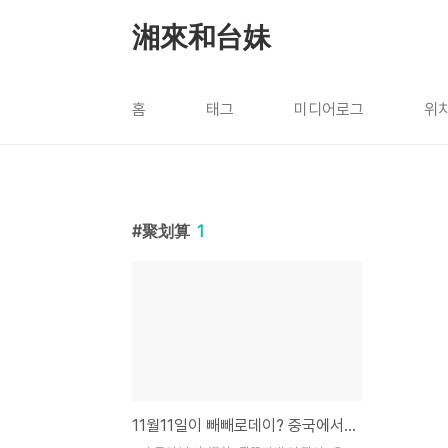
본문 바로가기
湘來和台妹
홈
태그
미디어로그
위
聚划算
1
11월11일이 빼빼로데이? 중국에서는 솔로의 날(光棍节)