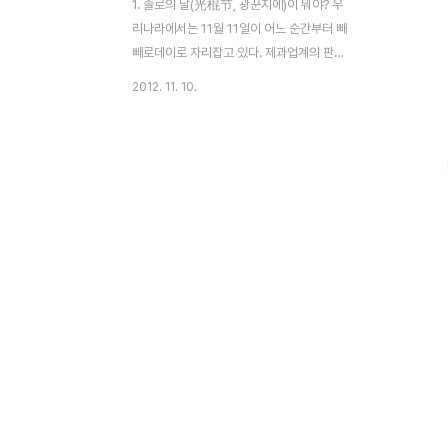
1. 솔로의 날(光棍节, 광꾼지에)이 뭐야? 우
리나라에서는 11월 11일이 어느 순간부터 빼
빼로데이로 자리잡고 있다. 제과업계의 판촉
이벤트가 대중의 호응을 얻어 기념일로 둔갑
2012. 11. 10.
한 셈이다. 일견 비슷하면서도 다른의미로 이
웃나라 중국은 11월11일을 ‘광꾼지에’(光棍
节-솔로의 날)라고 부른다. 이날이면 거의 대
부분의 온라인 쇼핑몰에서 상품을 50% 할인
판매하기에 중국인들등 상당수가 광꾼지에를
기다리곤 한다 광꾼지에(光棍节-솔로의 날)
의 유래를 간단하게 설명하면, 1월 1일은 소
광군절, 1월 11일과 11월 1일은 중광군절, 11
월 11일은 1이 4개가 있어 대광군절로 부르
는데 작년 2011년 11월 11일은 1이 여섯개
나 겹치다보니 엄청난 프로모션을 진행했었
다.2009 년 광꾼지에(光棍节)를 맞이하여
온라..