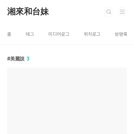
본문 바로가기
湘來和台妹
홈
태그
미디어로그
위치로그
방명록
美麗說
3