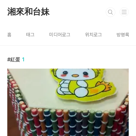
본문 바로가기
湘來和台妹
홈
태그
미디어로그
위치로그
방명록
紅蛋
1