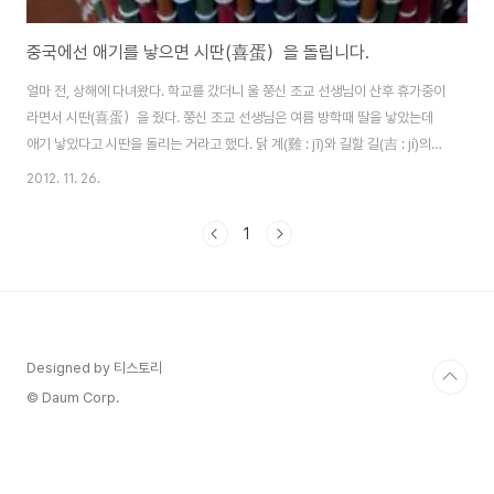
중국에선 애기를 낳으면 시딴(喜蛋）을 돌립니다.
얼마 전, 상해에 다녀왔다. 학교를 갔더니 울 쭝신 조교 선생님이 산후 휴가중이
라면서 시딴(喜蛋）을 줬다. 쭝신 조교 선생님은 여름 방학때 딸을 낳았는데
애기 낳았다고 시딴을 돌리는 거라고 했다. 닭 계(雞 : jī)와 길할 길(吉 : jí)의
발음이 같아 달걀을 돌린다고 한다. 전통적인 방법으로는 달걀을 삶아서 빨간
2012. 11. 26.
색소로 염색하여 홍딴(紅蛋)이라도 한다고 했다. 용의 해라 그런지 귀여운 용
스티커도 붙여져 있다. 안에는 달걀 2개가 들어있다. 달걀과 함께 딸을 낳았으
1
니 축하해 달라는 귀여운 쪽지도. 귀여운 여자 용 캐릭터. 홍딴이라고 해서 이상
한 빨강색일까봐 두려웠는데 까보니 그냥 찜질방 달걀 색깔. 맛도 찜질방 달걀
맛이었다. 전통적인 시딴은 빨강색으로 염색해서 준다고 하는데 저 염료가 찜
찜하니 그..
Designed by 티스토리
© Daum Corp.