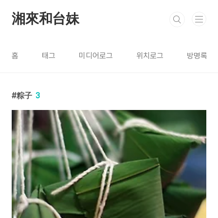
본문 바로가기
湘來和台妹
홈
태그
미디어로그
위치로그
방명록
粽子
3