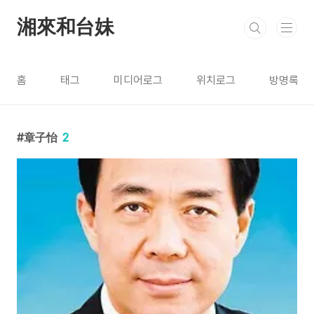
본문 바로가기
湘來和台妹
홈
태그
미디어로그
위치로그
방명록
章子怡
2