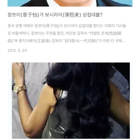
장쯔이(章子怡)가 보시라이(薄熙來) 성접대를?
중국 유명 여배우 장쯔이(章子怡)가 보시라이 성접대를 했다는 의혹의 기사들
로 떠들썩하다. 장쯔이는 주연을 맡은, 허진호 감독의 "위험한 관계(危險關
係)"와 왕지아웨이(王家衛) 감독의 "일대종사(一代宗師)"가 이번 칸 국제영
화제에서 선을 보였으나 불참하여 의혹을 불러 일으켰었다. 장쯔이 측은 영화
2012. 5. 29.
'일대종사'의 보충 촬영으로 불참하였다는 공식적인 입장을 밝혔으나 '위험한
관계(危險關係)' 촬영 당시 수차례 장보즈(張柏芝:장백지)와 사이가 안 좋다
는 기사가 보도되었었는데 장백지와 함께 영화 홍보를 하는게 싫어서 불참했을
것이라는 의견도 있었다. 그러나 이번 보도를 통해 보시라이와의 관계로 인해
출금 금지를 당해 칸 국제영화제에 참석할 수 없었다는 의견이 지배적이게 되
었다. 장쯔이 성접대 스캔들은 2012년 ..