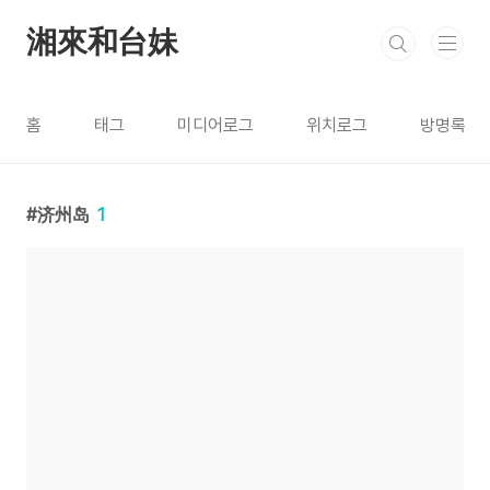
본문 바로가기
湘來和台妹
홈
태그
미디어로그
위치로그
방명록
济州岛
1