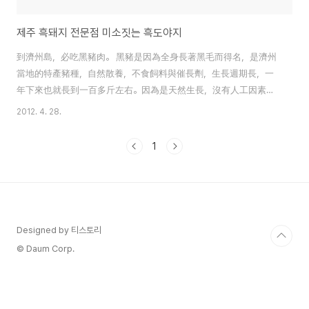
제주 흑돼지 전문점 미소짓는 흑도야지
到濟州島，必吃黑豬肉。 黑豬是因為全身長著黑毛而得名，是濟州
當地的特產豬種，自然散養，不食飼料與催長劑，生長週期長，一
年下來也就長到一百多斤左右。因為是天然生長，沒有人工因素，
因此肉質非常鮮美。 這次去濟州島，老公的同事推薦了這家黑豬餐
2012. 4. 28.
廳”미소짓는 흑도야지(帶著笑容的黑豬)“。 富含必需氧基酸和良質蛋
白質的黑豬脖子肉 肥瘦間隔的黑豬五層肉 調味脖子肉 我們點了黑
1
豬脖子肉和黑豬五層肉各一份。 一般常吃的生菜，芝麻葉外，還有
富含纖維和維他命的當歸葉。 上來了脖子肉和五層肉各一塊，杏鮑
菇、洋蔥、馬鈴薯。 一般吃烤肉配洋蔥或大蔥沙拉，這家是什錦蔬
菜沙拉。 在濟州島吃烤肉時，沾魚醬。 我平常不愛吃魚醬，但這樣
沾著吃還不錯，沒什麼腥味。 吃完肉，就要吃冷麵。 不大會吃辣的
Designed by 티스토리
我點了水冷麵，愛吃辣的我老公點了乾拌冷麵。 到濟州島嘗一嘗濟
© Daum Corp.
州居民常去的”미소짓는 흑도야지(帶著笑容的黑豬)“吧。 地址 ：..