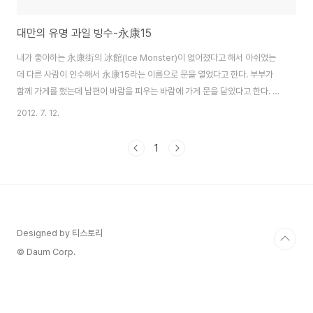
대만의 유명 과일 빙수-永康15
내가 좋아하는 永康街의 冰館(Ice Monster)이 없어졌다고 해서 아쉬었는
데 다른 사람이 인수해서 永康15라는 이름으로 문을 열었다고 한다. 부부가
함께 가게를 했는데 남편이 바람을 피우는 바람에 가게 문을 닫았다고 한다. 그
래서 다시는 冰館을 못 먹게 되는 건가 하고 아쉬웠는데 그 자리에 永康15가
2012. 7. 12.
생겼다. 예전의 그 모습 그대로인데 간판이 바뀌고 메뉴도 약간 바뀌어 있었다.
맛도 예전과 비슷했다. 여름엔 망고삥, 겨울엔 딸기삥이 맛있당. 내가 먹으러 갔
1
을땐 이미 망고의 계절이 지나서 내가 좋아하던 망고 가득한 망고삥에 망고 아
이스크림을 올려주는 삥은 먹을 수가 없다고 해서 그 중에서 망고가 가장 많이
있다는 망고삥 위에 카스타드라고 하지만 푸딩같은게 얹어져 있는 아이를 먹었
당.. 역시 난 여기 삥..
Designed by 티스토리
© Daum Corp.