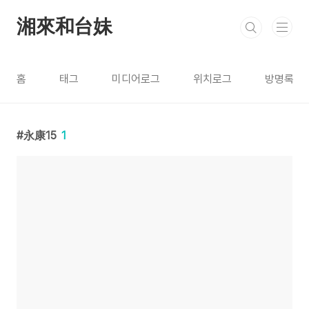
본문 바로가기
湘來和台妹
홈
태그
미디어로그
위치로그
방명록
永康15
1