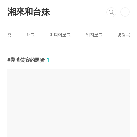
본문 바로가기
湘來和台妹
홈
태그
미디어로그
위치로그
방명록
帶著笑容的黑豬
1