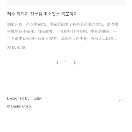
제주 흑돼지 전문점 미소짓는 흑도야지
到濟州島，必吃黑豬肉。 黑豬是因為全身長著黑毛而得名，是濟州
當地的特產豬種，自然散養，不食飼料與催長劑，生長週期長，一
年下來也就長到一百多斤左右。因為是天然生長，沒有人工因素，
因此肉質非常鮮美。 這次去濟州島，老公的同事推薦了這家黑豬餐
2012. 4. 28.
廳”미소짓는 흑도야지(帶著笑容的黑豬)“。 富含必需氧基酸和良質蛋
白質的黑豬脖子肉 肥瘦間隔的黑豬五層肉 調味脖子肉 我們點了黑
1
豬脖子肉和黑豬五層肉各一份。 一般常吃的生菜，芝麻葉外，還有
富含纖維和維他命的當歸葉。 上來了脖子肉和五層肉各一塊，杏鮑
菇、洋蔥、馬鈴薯。 一般吃烤肉配洋蔥或大蔥沙拉，這家是什錦蔬
菜沙拉。 在濟州島吃烤肉時，沾魚醬。 我平常不愛吃魚醬，但這樣
沾著吃還不錯，沒什麼腥味。 吃完肉，就要吃冷麵。 不大會吃辣的
Designed by 티스토리
我點了水冷麵，愛吃辣的我老公點了乾拌冷麵。 到濟州島嘗一嘗濟
© Daum Corp.
州居民常去的”미소짓는 흑도야지(帶著笑容的黑豬)“吧。 地址 ：..