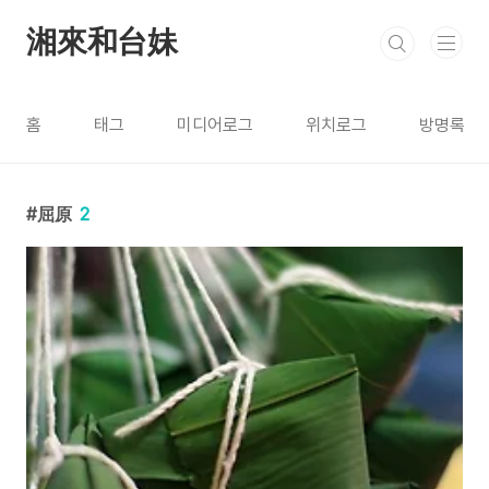
본문 바로가기
湘來和台妹
홈
태그
미디어로그
위치로그
방명록
屈原
2