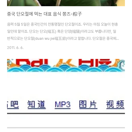
중국 단오절에 먹는 대표 음식 쫑즈-粽子
음력 5월 5일은 중국민간의 전통명절인 단오절이죠. 우리는 마침 오늘이 현충
일인데 말이죠. 단오는 단오(端五) 혹은 단양(端陽)이라고도 부릅니다만, 일
반적으로는 단오절(duan wu jie端五節)이라고 말합니다. 단오절은 중국에
서 2천여년간 지속되어 온 전통명절이죠. 최근 우리나라의 강릉 단오제가 유네
2011. 6. 6.
스코에 등재되자 중국은 2008년도부터 국가공휴일로 지정하고 단오절을 큰
명절로 만들려고 애쓰는 모습이 보이기도 합니다. 중국은 땅이 넓고 민족이 다
양하며 또한 수많은 전설들이 전해지기 때문에 단오절 풍속도 다양합니다. 단
오절에는 주로 딸이 친정집 가기, 종규(钟馗, 옛날 중국 고대에서 귀신을 잡는
신)상 걸기, 향주머니 몸에 걸기, 용주경기, 그네뛰기, 웅황주(雄黄酒) 마시기,
오독과자(五毒饼)와 종자(粽..