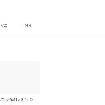
치로그
방명록
악작극지문2(惡作劇之吻2）대사중 대만어台語 부분