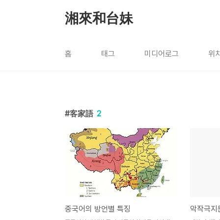
본문 바로가기
湘來和台妹
홈
태그
미디어로그
위
客家語
2
중국어의 방언별 특징