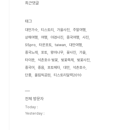
최근댓글
태그
대만가수
티스토리
가을사진
주말여행
상해여행
여행
야경사진
중국여행
사진
S5pro
타운포토
taiwan
대만여행
중국노래
포토
왕따나무
꽃사진
가을
타이완
석촌호수 벚꽃
벚꽃축제
벚꽃사진
중국어
중음
포토메타
대만
석촌호수
단풍
올림픽공원
티스토리달력2010
전체 방문자
Today :
Yesterday :