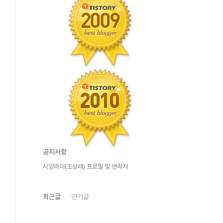
공지사항
시앙라이(조상래) 프로필 및 연락처
최근글
인기글