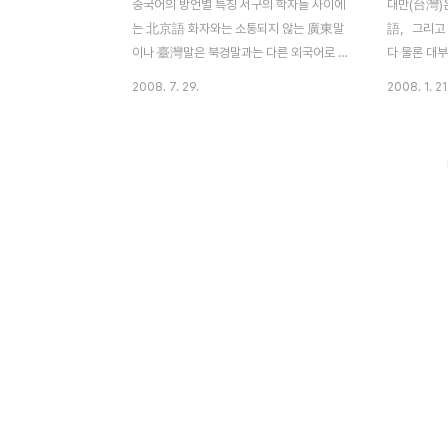
중국어의 방언별 특징 서구의 학자들 사이에
대만(台灣)
는 北京語 화자와는 소통되지 않는 廣東말
語，그리고
이나 臺灣말은 북경말과는 다른 외국어로 보
다 물론 대
아야한다는 의견도 만만치 않다. 중국어 방언
나 우리나라
2008. 7. 29.
2008. 1. 21
이 서로 그렇게 달라도 외국어로 보지 않고
때 어른들은
방언으로 보는 주요한 이유는 우선 정치적으
고 중국어를
로 중국이라는 통일체를 지속해온 지 오래되
즘 한창 대
었고 - BC 221년 진시황의 중국통일 이래로
作劇之吻2）
- 그 위에 한자라는 문자체계가 일관되게 유
樹와 싸우고
일한 문자체계로서 존재해왔기 때문에 따로
용인데 할머
개별 방언에 의거한 글말의 생성과 발달이 이
해야하나 대
루어지지 않은 때문이다. 현재 중국의 학자들
아버지는 阿
은 한어방언을 크게 7대 방언으로 나눈다. ①
하면서 혹은
官話(관화, guānhuà) 방언 이 방언지역은
더라도 실제
양자강 이북 전체지역 및 양자강 중상류 이남
데 한번 들
지역으로 雲南省, 貴州省 전역과 廣西省
서북부와 湖南省의 서북 모퉁..