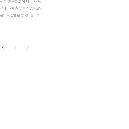
은 중국어-國語 와 대만어-台
 객가어-客家語를 사용하고있
부분의 사람들은 중국어를 구사하
와 마찬가지로 일제강점기 시대
.
 일본어와 대만어를 주로 사용하
 구사못하는 분들이 많으시다 요
만에서 방영중인 악작극지문2(惡
1
 여 주인공 湘琴 이 남편 直
 친구집에서 겪는 내용이 위에 내
니라고 중국어로 하면 奶奶라고
만에서는 阿媽라고 사용하고 할
公이라고 합니다. 중국어를 전공
 중국어에 관심이 있어서 배우시
로 대만어 들을 기회가 흔치 않은
어보실래요??