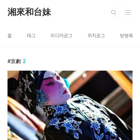
본문 바로가기
湘來和台妹
홈
태그
미디어로그
위치로그
방명록
京劇
2