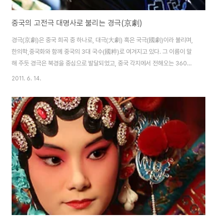
중국의 고전극 대명사로 불리는 경극(京劇)
경극(京劇)은 중국 희곡 중 하나로, 대극(大劇) 혹은 국극(國劇)이라 불리며,
한의학,중국화와 함께 중국의 3대 국수(國粹)로 여겨지고 있다. 그 이름이 말
해 주듯 경극은 북경을 중심으로 발달되었고, 중국 각지에서 전해오는 360여
종의희곡 장르 중 중국인이 가장 좋아하는 창극 예술이다. 서양에서는 Beijing
2011. 6. 14.
Opera라고 부르며 음악의 한 장르로 간주하고 있다. 경극의 기원에 대해서 정
확한 기록은 없으나 다만 청나라 건륭(乾隆) 55년(1790) 건륭 황제의 탄생
80년을 맞아 4대 휘반(輝班 : 안휘성, 강소성, 절강성, 강서성에서 유행한 지
방극)이 안휘성으로부터 북경에 들어와 새로운 형태의 연극으로 태어나 북경
관중들의 절찬을 받았고 이후에도 계속 북경에 남아 발전하게 되었다는 설이
가장 믿을 ..