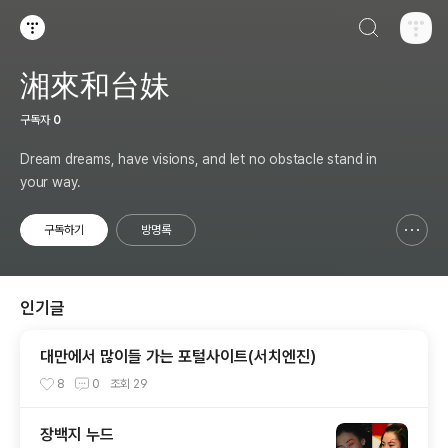
검색하기
티스토리
湘來和台妹
구독자
0
Dream dreams, have visions, and let no obstacle stand in
your way.
구독하기
방명록
신고하기 레이어
열기
인기글
대만에서 많이들 가는 포털사이트(서치엔진)
8
0
조회
29
장백지 누드