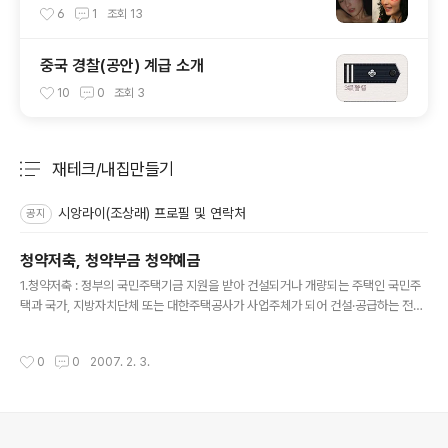
6
1
조회
13
중국 경찰(공안) 계급 소개
10
0
조회
3
재테크/내집만들기
분류 전체보기
주요 글 목록
시앙라이(조상래) 프로필 및 연락처
공지
청약저축, 청약부금 청약예금
글 내용
1.청약저축 : 정부의 국민주택기금 지원을 받아 건설되거나 개량되는 주택인 국민주
택과 국가, 지방자치단체 또는 대한주택공사가 사업주체가 되어 건설·공급하는 전용
면적 85㎡ 이하의 주택을 분양 받거나 임대할 수 있는 입주자 저축을 청약저축이라
합니다. 청약저축의 가입자격은 집이 없는 무주택세대주로서 1세대 1구좌만 가입할
작성시간
0
0
2007. 2. 3.
수 있습니다. 가입 시 구비서류는 세대주 입증서류인 주민등록등본이 필요하며 만 2
0세 미만의 단독세대주인 경우는 가입이 불가합니다. 무주택세대주가 국민주택과
지방자치단체, 대한주택공사 또는 지방도시개발공사가 건설하는 85㎡이하의 주택
을 청약할 수 있고, 매월 2만원부터 10만원까지 5천원 단위로 자유로이 납부할 수
있습니다. 무주택 세대주만 가능, 국민주택에 청약할 수 있습니다. 주공 아..
의안내